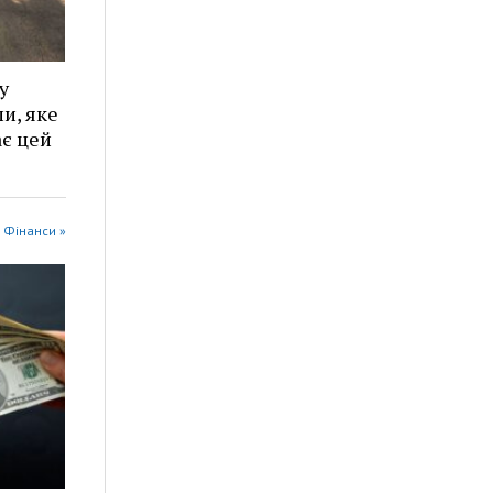
у
и, яке
є цей
n Фінанси »