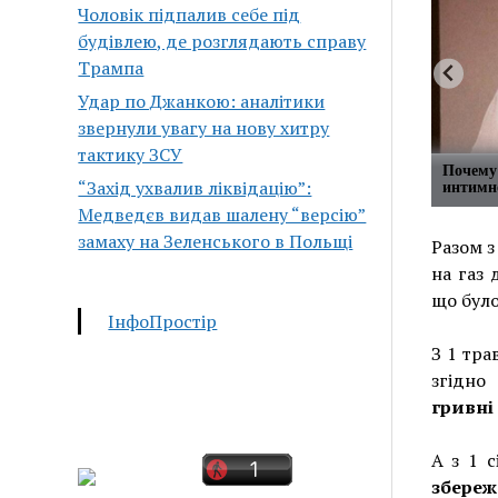
Чоловік підпалив себе під
будівлею, де розглядають справу
Трампа
Удар по Джанкою: аналітики
звернули увагу на нову хитру
тактику ЗСУ
Почему
“Захід ухвалив ліквідацію”:
интимн
Медведєв видав шалену “версію”
замаху на Зеленського в Польщі
Разом з
на газ
що було
ІнфоПростір
З 1 тра
згідно
гривні
А з 1 с
збере