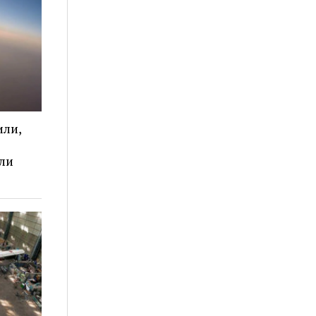
или,
ли