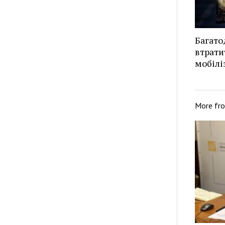
Багато
втрати
мобілі
More fr