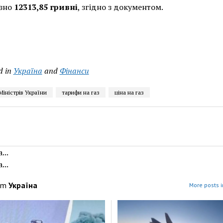
зно
12313,85 гривні
, згідно з документом.
d in
Україна
and
Фінанси
Міністрів України
тарифи на газ
ціна на газ
...
...
om
Україна
More posts i