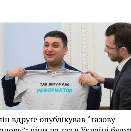
ін вдруге опублікував “газову
анову”: ціни на газ в Україні буду