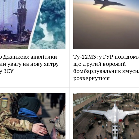
о Джанкою: аналітики
Ту-22М3: у ГУР повідом
ли увагу на нову хитру
що другий ворожий
у ЗСУ
бомбардувальник змуси
розвернутися