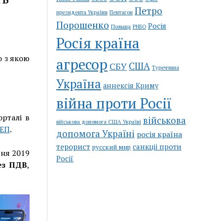
Петро
Пентагон
президента України
Порошенко
Росія
Польща
РНБО
Росія країна
о з якою
агресор
США
СБУ
Туреччина
Україна
аннексія Криму
війна проти Росії
орталі в
військова
військова допомога США Україні
ЕП
.
допомога Україні
росія країна
терорист
санкціі проти
русский мир
вня 2019
Росії
без ПДВ
,