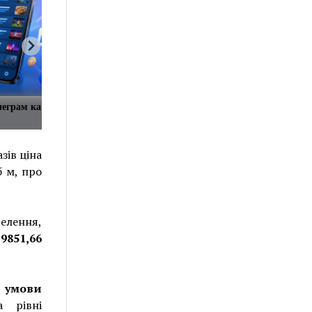
леграм каналов в одном
зів ціна
б м, про
селення,
о
9851,66
а умови
 рівні