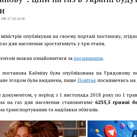
ти
ON 27.10.2018
 міністрів опублікував на своєму порталі постанову, згідн
 газ для населення зростатимуть у три етапи.
ментом можна ознайомитися за
посиланням
.
 постанова Кабміну була опублікована на Урядовому п
 але згодом була видалена, пише
Політик
посилаючись на
з документом, у період з 1 листопада 2018 року по 1 тра
іна на газ для населення становитиме
6235,5 гривні 
на транспортування та надбавки облгазів.