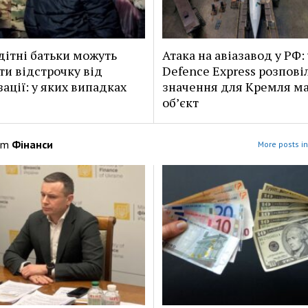
дітні батьки можуть
Атака на авіазавод у РФ: 
ти відстрочку від
Defence Express розповіл
зації: у яких випадках
значення для Кремля ма
об’єкт
om
Фінанси
More posts i