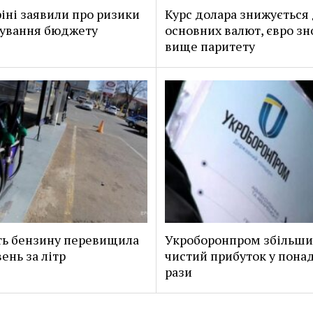
іні заявили про ризики
Курс долара знижується
ування бюджету
основних валют, євро зн
вище паритету
ть бензину перевищила
Укроборонпром збільши
ень за літр
чистий прибуток у пона
рази