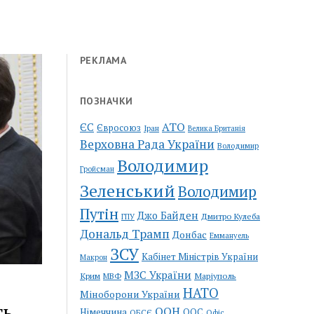
РЕКЛАМА
ПОЗНАЧКИ
АТО
ЄС
Євросоюз
Іран
Велика Британія
Верховна Рада України
Володимир
Володимир
Гройсман
Зеленський
Володимир
Путін
Джо Байден
Дмитро Кулеба
ГПУ
Дональд Трамп
Донбас
Еммануель
ЗСУ
Кабінет Міністрів України
Макрон
МЗС України
Крим
Маріуполь
МВФ
НАТО
Міноборони України
ть
ООН
Німеччина
ООС
ОБСЄ
Офіс