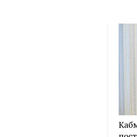
Кабм
пост