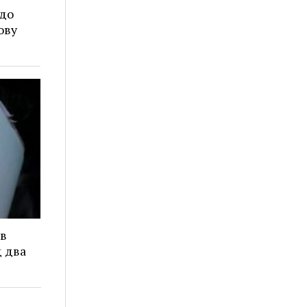
 до
ову
в
д два