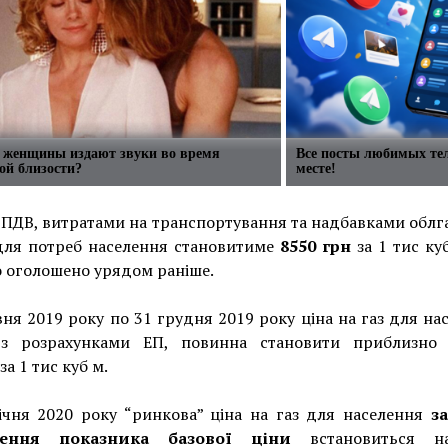
 женщины издают звуки во время
Все посты любимых те
ой близости?
месте!
 ПДВ, витратами на транспортування та надбавками облга
 для потреб населення становитиме
8550 грн
за 1 тис ку
 оголошено урядом раніше.
вня 2019 року по 31 грудня 2019 року ціна на газ для на
 з розрахунками ЕП, повинна становити приблизн
за 1 тис куб м.
ічня 2020 року “ринкова” ціна на газ для населення
з
ження показника базової ціни
встановиться на