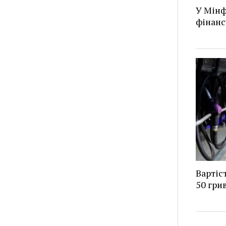
У Мінф
фінанс
Вартіс
50 грив