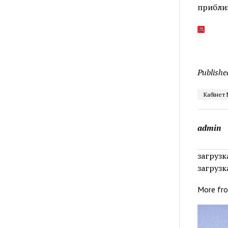
прибли
Publishe
Кабінет 
admin
загрузка
загрузка
More fr