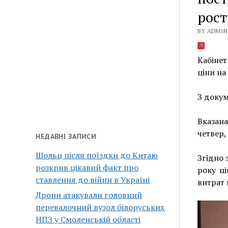
рос
BY ADMIN 
Кабінет
ціни на
З доку
Вказана
четвер,
НЕДАВНІ ЗАПИСИ
Шольц після поїздки до Китаю
Згідно 
розкрив цікавий факт про
року ц
ставлення до війни в Україні
витрат 
Дрони атакували головний
перевалочний вузол білоруських
НПЗ у Смоленській області