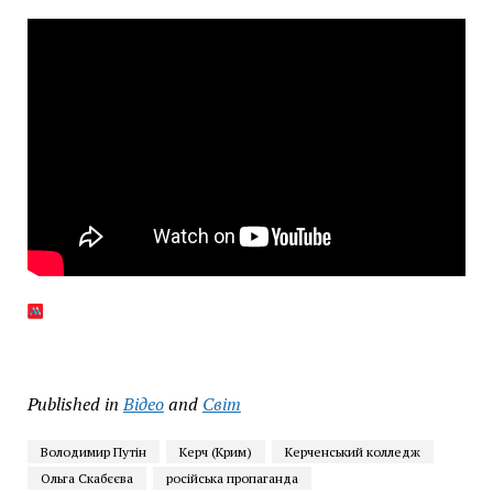
Published in
Відео
and
Світ
Володимир Путін
Керч (Крим)
Керченський колледж
Ольга Скабєєва
російська пропаганда