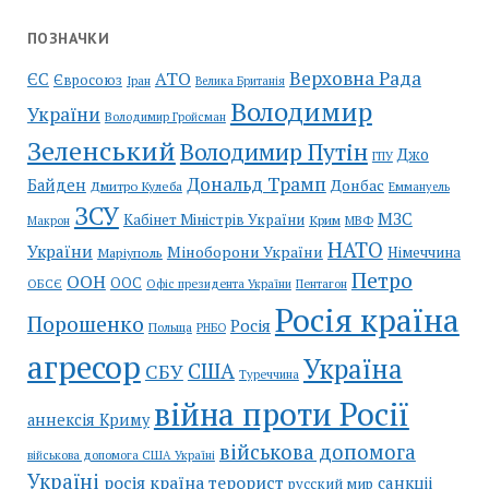
ПОЗНАЧКИ
Верховна Рада
АТО
ЄС
Євросоюз
Іран
Велика Британія
Володимир
України
Володимир Гройсман
Зеленський
Володимир Путін
Джо
ГПУ
Дональд Трамп
Байден
Донбас
Дмитро Кулеба
Еммануель
ЗСУ
МЗС
Кабінет Міністрів України
Крим
МВФ
Макрон
НАТО
України
Міноборони України
Німеччина
Маріуполь
Петро
ООН
ООС
ОБСЄ
Пентагон
Офіс президента України
Росія країна
Порошенко
Росія
Польща
РНБО
агресор
Україна
США
СБУ
Туреччина
війна проти Росії
аннексія Криму
військова допомога
військова допомога США Україні
Україні
росія країна терорист
санкціі
русский мир