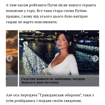
А тим часом рейтинги Путні після нового теракта
поповзли у гору. Все таки стара схема Путіна
працює, і кому від усього цього було вигідно
гадаю не варто пояснювати.
сти в
Галустян женился на любовнице, которая
бывала в доме его семьи
Але ось передача “Гражданская оборона”, таки з
усім розібралась і подала своїм глядачам.