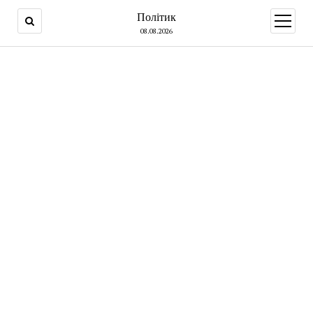
Політик
open
menu
08.08.2026