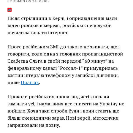
BY ADMIN ON 24.10.2018
Після стрілянини в Керчі, і оприлюднення маси
відео роликів в мережі, російські спецслужби
почали зачищати інтернет
Проте російським ЗМІ до такого не звикати, що і
говорити, коли одна з головних пропагандисткой
Скабєєва Ольга в своїй передачі “60 минут” на
федеральному каналі “Россия-1” примудрилась
взятии інтерв’ю телефоном у загиблої дівчинки,
пише
Політик
.
Проколи російських пропагандистів почали
замічати усі, і намагання все списати на Україну не
вийшло. Хоча таки спроби були і вони стають ще
більш очевидними зараз. Нові версії, методички
запрацювали на повну.