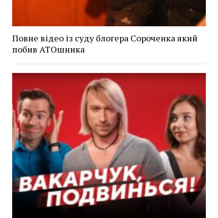
Повне відео із суду блогера Сороченка який
побив АТОшника