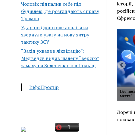
історі
Чоловік підпалив себе під
російск
будівлею, де розглядають справу
Єфремо
Трампа
Удар по Джанкою: аналітики
звернули увагу на нову хитру
тактику ЗСУ
“Захід ухвалив ліквідацію”:
Медведєв видав шалену “версію”
замаху на Зеленського в Польщі
ІнфоПростір
Все по
месте!
Доречі 
воював 