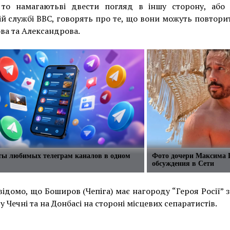
ї, то намагаютьві двести погляд в іншу сторону, або
ій службі BBC, говорять про те, що вони можуть повтор
ва та Александрова.
сты любимых телеграм каналов в одном
Фото дочери Максима 
обсуждения в Сети
відомо, що Боширов (Чепіга) має нагороду “Героя Росії” з
у Чечні та на Донбасі на стороні місцевих сепаратистів.