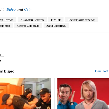
d in
Відео
and
Світ
др Петров
Анатолій Чепігов
ГРУ РФ
Росія країна агресор
Боширов
Сергій Скрипаль
Юлія Скрипаль
...
...
om
Відео
More posts