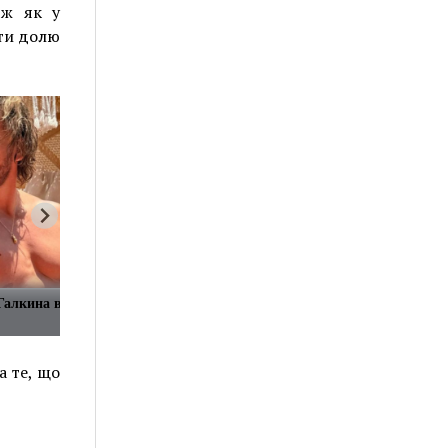
 ж як у
ити долю
Галкина вызвало
а те, що