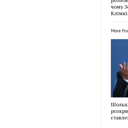
чому З
Клімкі
More fr
Шольц 
розкри
ставле