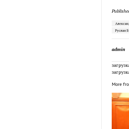
Publishe
Алексан
Руслан 
admin
загрузка
загрузка
More fr