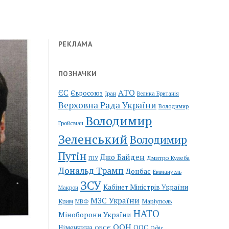
РЕКЛАМА
ПОЗНАЧКИ
АТО
ЄС
Євросоюз
Іран
Велика Британія
Верховна Рада України
Володимир
Володимир
Гройсман
Зеленський
Володимир
Путін
Джо Байден
Дмитро Кулеба
ГПУ
Дональд Трамп
Донбас
Еммануель
ЗСУ
Кабінет Міністрів України
Макрон
МЗС України
Крим
Маріуполь
МВФ
НАТО
Міноборони України
ООН
Німеччина
ООС
ОБСЄ
Офіс