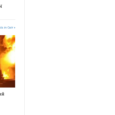
ї
ts in Світ »
ий