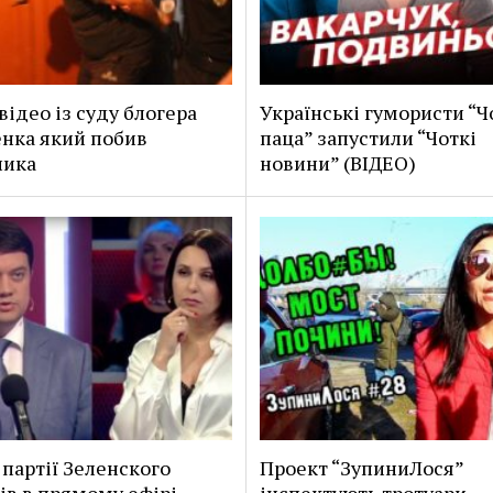
відео із суду блогера
Українські гумористи “
нка який побив
паца” запустили “Чоткі
ика
новини” (ВІДЕО)
 партії Зеленского
Проект “ЗупиниЛося”
ів в прямому ефірі,
інспектують тротуари