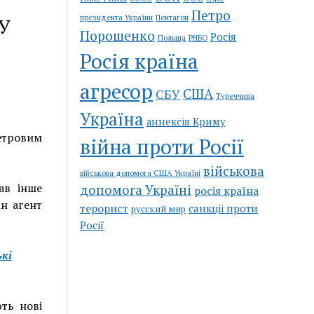
Петро
Пентагон
президента України
РУ
Порошенко
Росія
Польща
РНБО
Росія країна
агресор
США
СБУ
Туреччина
Україна
аннексія Криму
етровим
війна проти Росії
військова
військова допомога США Україні
ав інше
допомога Україні
росія країна
ін агент
терорист
санкціі проти
русский мир
Росії
кі
ють нові