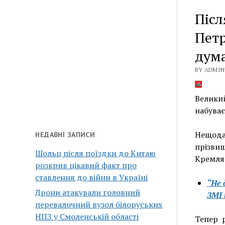
Післ
Петр
дума
BY ADMIN 
Велики
набуває
Нещода
НЕДАВНІ ЗАПИСИ
прізвищ
Шольц після поїздки до Китаю
Кремля 
розкрив цікавий факт про
ставлення до війни в Україні
“Не 
Дрони атакували головний
ЗМІ 
перевалочний вузол білоруських
НПЗ у Смоленській області
Тепер р