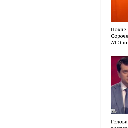
Повне 
Сороче
АТОшн
Голова
розпов