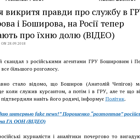
я викритя правди про службу в Г
ова і Боширова, на Росії тепер
ють про їхню долю (ВІДЕО)
ON 28.09.2018
й скандал з російськими агентами ГРУ Бошировим і П
 все більшого розголосу.
вно стало відомо, що Боширов (Анатолій Чепігов) м
е коли служив курсантом, а потім і в ГРУ, але те що в
підтвердили навіть його родичі, інформує
Політик
.
даю интервью fake news!” Порошенко “розтоптав” російсь
на ГА ООН (ВІДЕО)
осійські журналісти і аналітики почергово то вигаду