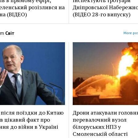
еленський розізлився на
Дніпровської Набережно
на (ВІДЕО)
(ВІДЕО 28-го випуску)
om
Світ
More pos
після поїздки до Китаю
Дрони атакували головн
в цікавий факт про
перевалочний вузол
ння до війни в Україні
білоруських НПЗ у
Смоленській області