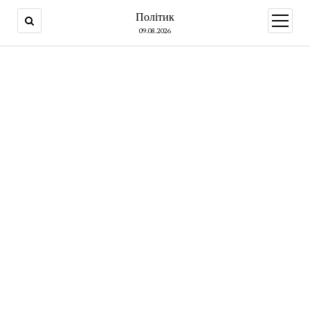
Політик
open
menu
09.08.2026