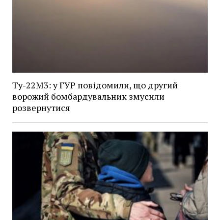
Ту-22М3: у ГУР повідомили, що другий
ворожий бомбардувальник змусили
розвернутися