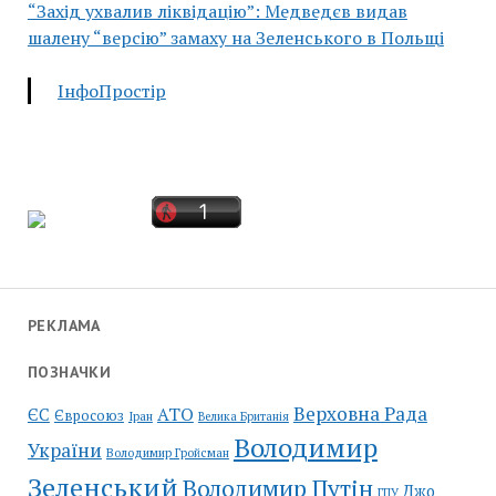
“Захід ухвалив ліквідацію”: Медведєв видав
шалену “версію” замаху на Зеленського в Польщі
ІнфоПростір
РЕКЛАМА
ПОЗНАЧКИ
Верховна Рада
АТО
ЄС
Євросоюз
Іран
Велика Британія
Володимир
України
Володимир Гройсман
Зеленський
Володимир Путін
Джо
ГПУ