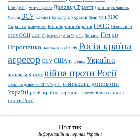
Дональд Трамп
Байден
Донбас
Дмитро Кулеба
Еммануель
ЗСУ
МЗС
Кабінет Міністрів України
Крим
МВФ
Макрон
НАТО
України
Міноборони України
Німеччина
Маріуполь
Петро
ООН
ООС
ОБСЄ
Пентагон
Офіс президента України
Росія країна
Порошенко
Росія
Польща
РНБО
агресор
Україна
США
СБУ
Туреччина
війна проти Росії
аннексія Криму
військова допомога
військова допомога США Україні
Україні
росія країна терорист
санкціі
русский мир
проти Росії
Політик
Інформаційний портал України