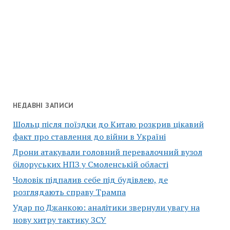
НЕДАВНІ ЗАПИСИ
Шольц після поїздки до Китаю розкрив цікавий
факт про ставлення до війни в Україні
Дрони атакували головний перевалочний вузол
білоруських НПЗ у Смоленській області
Чоловік підпалив себе під будівлею, де
розглядають справу Трампа
Удар по Джанкою: аналітики звернули увагу на
нову хитру тактику ЗСУ