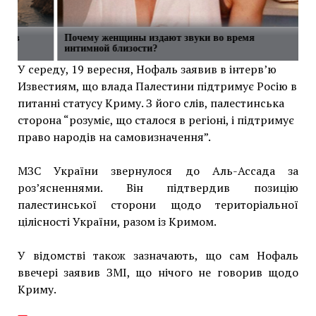
сти в
Почему женщины издают звуки во время
интимной близости?
У середу, 19 вересня, Нофаль заявив в інтерв’ю
Известиям, що влада Палестини підтримує Росію в
питанні статусу Криму. З його слів, палестинська
сторона “розуміє, що сталося в регіоні, і підтримує
право народів на самовизначення”.
МЗС України звернулося до Аль-Ассада за
роз’ясненнями. Він підтвердив позицію
палестинської сторони щодо територіальної
цілісності України, разом із Кримом.
У відомстві також зазначають, що сам Нофаль
ввечері заявив ЗМІ, що нічого не говорив щодо
Криму.