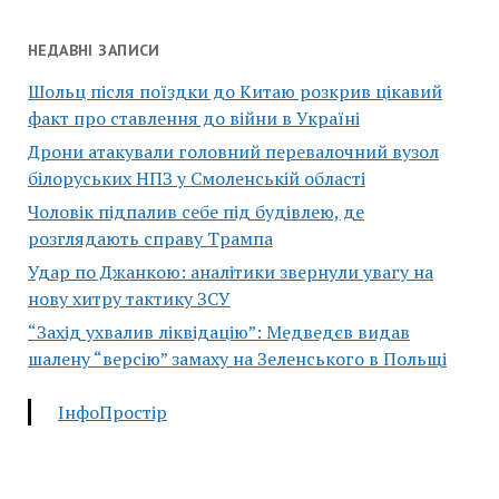
НЕДАВНІ ЗАПИСИ
Шольц після поїздки до Китаю розкрив цікавий
факт про ставлення до війни в Україні
Дрони атакували головний перевалочний вузол
білоруських НПЗ у Смоленській області
Чоловік підпалив себе під будівлею, де
розглядають справу Трампа
Удар по Джанкою: аналітики звернули увагу на
нову хитру тактику ЗСУ
“Захід ухвалив ліквідацію”: Медведєв видав
шалену “версію” замаху на Зеленського в Польщі
ІнфоПростір