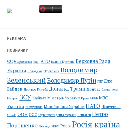
РЕКЛАМА
ПОЗНАЧКИ
Верховна Рада
АТО
ЄС
Євросоюз
Іран
Велика Британія
Володимир
України
Володимир Гройсман
Зеленський
Володимир Путін
Джо
ГПУ
Дональд Трамп
Байден
Донбас
Дмитро Кулеба
Еммануель
ЗСУ
МЗС
Кабінет Міністрів України
Крим
МВФ
Макрон
НАТО
України
Міноборони України
Німеччина
Маріуполь
Петро
ООН
ООС
ОБСЄ
Пентагон
Офіс президента України
Росія країна
Порошенко
Росія
Польща
РНБО