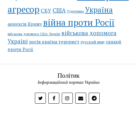
агресор
Україна
США
СБУ
Туреччина
війна проти Росії
аннексія Криму
військова допомога
військова допомога США Україні
Україні
росія країна терорист
санкціі
русский мир
проти Росії
Політик
Інформаційний портал України