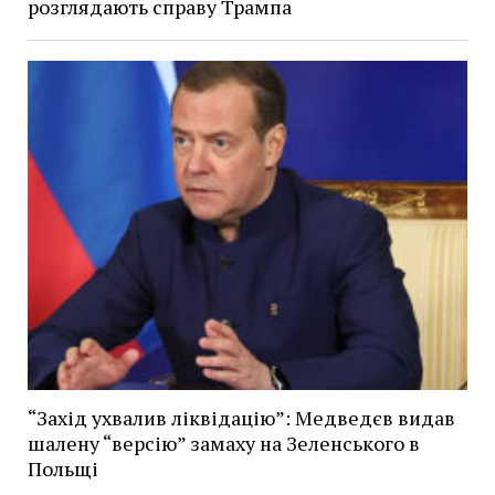
розглядають справу Трампа
“Захід ухвалив ліквідацію”: Медведєв видав
шалену “версію” замаху на Зеленського в
Польщі