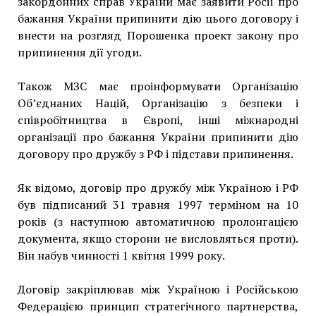
закордонних справ України має заявити Росії про
бажання України припинити дію цього договору і
внести на розгляд Порошенка проект закону про
припинення дії угоди.
Також МЗС має проінформувати Організацію
Об’єднаних Націй, Організацію з безпеки і
співробітництва в Європі, інші міжнародні
організації про бажання України припинити дію
договору про дружбу з РФ і підстави припинення.
Як відомо, договір про дружбу між Україною і РФ
був підписаний 31 травня 1997 терміном на 10
років (з наступною автоматичною пролонгацією
документа, якщо сторони не висловляться проти).
Він набув чинності 1 квітня 1999 року.
Договір закріплював між Україною і Російською
Федерацією принцип стратегічного партнерства,