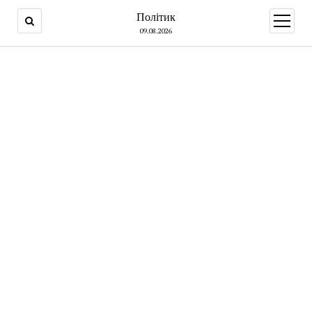
Політик
open
menu
09.08.2026