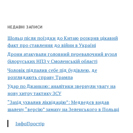
НЕДАВНІ ЗАПИСИ
Шольц після поїздки до Китаю розкрив цікавий
факт про ставлення до війни в Україні
Дрони атакували головний перевалочний вузол
білоруських НПЗ у Смоленській області
Чоловік підпалив себе під будівлею, де
розглядають справу Трампа
Удар по Джанкою: аналітики звернули увагу на
нову хитру тактику ЗСУ
“Захід ухвалив ліквідацію”: Медведєв видав
шалену “версію” замаху на Зеленського в Польщі
ІнфоПростір