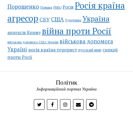
Росія країна
Порошенко
Росія
Польща
РНБО
агресор
Україна
США
СБУ
Туреччина
війна проти Росії
аннексія Криму
військова допомога
військова допомога США Україні
Україні
росія країна терорист
санкціі
русский мир
проти Росії
Політик
Інформаційний портал України