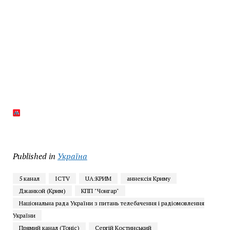
Published in
Україна
5 канал
ICTV
UA:КРИМ
аннексія Криму
Джанкой (Крим)
КПП "Чонгар"
Національна рада України з питань телебачення і радіомовлення
України
Прямий канал (Тоніс)
Сергій Костинський