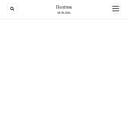
Політик
open
menu
08.08.2026