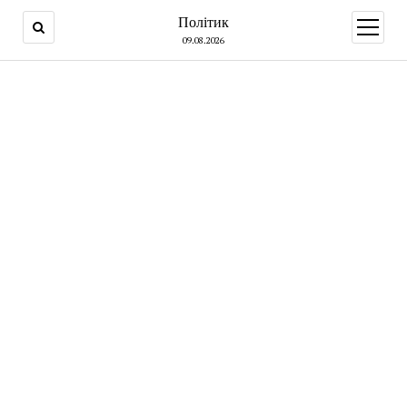
Політик
open
menu
09.08.2026