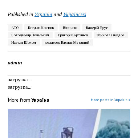
Published in
Україна
and
Українські
АТО
Богдан Костюк
Вінниця
Валерій Прус
Володимир Вольський
Григорій Артинов
Микола Оводов
Наталя Шолом
режисер Василь Медяний
admin
загрузка...
загрузка...
More from
Україна
More posts in Україна »