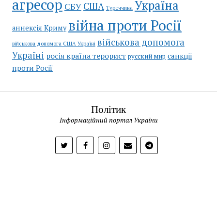
агресор
Україна
США
СБУ
Туреччина
війна проти Росії
аннексія Криму
військова допомога
військова допомога США Україні
Україні
росія країна терорист
санкціі
русский мир
проти Росії
Політик
Інформаційний портал України