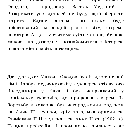
Оводова, – продовжує Василь Медяний. –
Розкривати усіх деталей не буду, щоб зберегти
інтригу. Єдине додам, що фільм буде
орієнтований на людей різного віку, зокрема
школярів. А ще – міститиме субтитри англійською
мовою, що дозволить познайомитися з історією
нашого міста навіть іноземцям».
Для довідки: Микола Оводов був із дворянської
сім’ї. Здобув медичну освіту в університеті святого
Володимира у Києві і був направлений у
Подільську губернію, де працював лікарем. За
боротьбу з холерою був нагороджений орденом
св. Анни ІІІ ступеня, крім того, мав ордени св.
Станіслава ІІ ІІ ступеня і св. Анни ІІ ст. (1902 р.).
Плідна професійна і громадська діяльність не