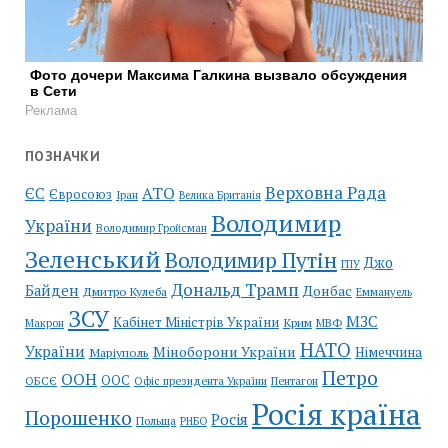
Фото дочери Максима Галкина вызвало обсуждения
в Сети
Реклама
ПОЗНАЧКИ
Верховна Рада
АТО
ЄС
Євросоюз
Іран
Велика Британія
Володимир
України
Володимир Гройсман
Зеленський
Володимир Путін
Джо
ГПУ
Дональд Трамп
Байден
Донбас
Дмитро Кулеба
Еммануель
ЗСУ
МЗС
Кабінет Міністрів України
Крим
МВФ
Макрон
НАТО
України
Міноборони України
Німеччина
Маріуполь
Петро
ООН
ООС
ОБСЄ
Пентагон
Офіс президента України
Росія країна
Порошенко
Росія
Польща
РНБО