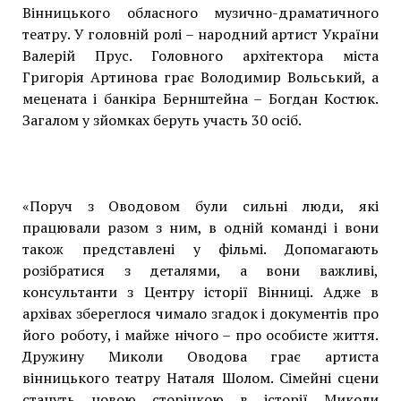
Вінницького обласного музично-драматичного
театру. У головній ролі – народний артист України
Валерій Прус. Головного архітектора міста
Григорія Артинова грає Володимир Вольський, а
мецената і банкіра Бернштейна – Богдан Костюк.
Загалом у зйомках беруть участь 30 осіб.
«Поруч з Оводовом були сильні люди, які
працювали разом з ним, в одній команді і вони
також представлені у фільмі. Допомагають
розібратися з деталями, а вони важливі,
консультанти з Центру історії Вінниці. Адже в
архівах збереглося чимало згадок і документів про
його роботу, і майже нічого – про особисте життя.
Дружину Миколи Оводова грає артиста
вінницького театру Наталя Шолом. Сімейні сцени
стануть новою сторінкою в історії Миколи