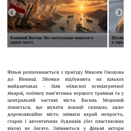
Ближний Восток: Все актуальные новости в
Пугачева 
одном месте
о серьезн
Фільм розпочинається з приїзду Миколи Оводова
до Вінниці. Зйомки відбувають на кількох
майданчиках – біля обласної психіатричної
лікарні, поблизу пам’ятника першого трамвая та у
центральній частині міста. Василь Медяний
зізнається, що шукати локації складно, адже
дореволюційне місто знімати вкрай непросто,
старих і автентичних будинків (без пластикових
вікон) не багато. Знімаються у фільмі актори