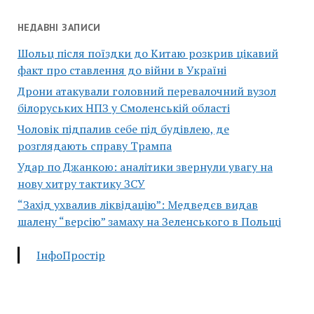
НЕДАВНІ ЗАПИСИ
Шольц після поїздки до Китаю розкрив цікавий
факт про ставлення до війни в Україні
Дрони атакували головний перевалочний вузол
білоруських НПЗ у Смоленській області
Чоловік підпалив себе під будівлею, де
розглядають справу Трампа
Удар по Джанкою: аналітики звернули увагу на
нову хитру тактику ЗСУ
“Захід ухвалив ліквідацію”: Медведєв видав
шалену “версію” замаху на Зеленського в Польщі
ІнфоПростір