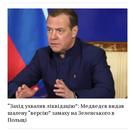
“Захід ухвалив ліквідацію”: Медведєв видав
шалену “версію” замаху на Зеленського в
Польщі