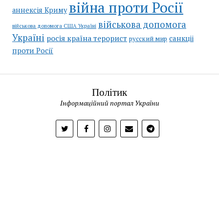
війна проти Росії
аннексія Криму
військова допомога
військова допомога США Україні
Україні
росія країна терорист
санкціі
русский мир
проти Росії
Політик
Інформаційний портал України