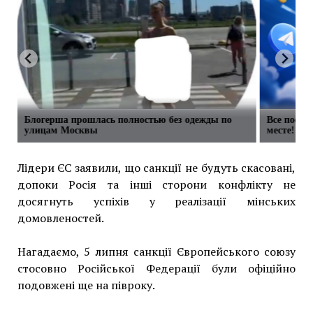
жды по
Все посты любимых телеграм каналов в одном
месте!
Лідери ЄС заявили, що санкції не будуть скасовані,
допоки Росія та інші сторони конфлікту не
досягнуть успіхів у реалізації мінських
домовленостей.
Нагадаємо, 5 липня санкції Європейського союзу
стосовно Російської Федерації були офіційно
подовжені ще на півроку.