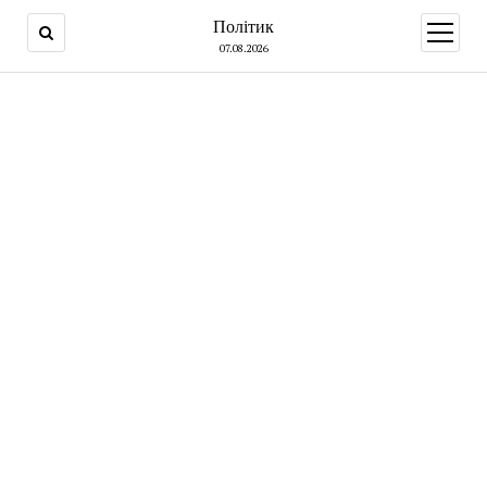
Політик
open
menu
07.08.2026