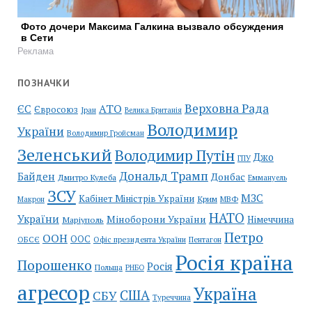
Фото дочери Максима Галкина вызвало обсуждения
в Сети
Реклама
ПОЗНАЧКИ
Верховна Рада
АТО
ЄС
Євросоюз
Іран
Велика Британія
Володимир
України
Володимир Гройсман
Зеленський
Володимир Путін
Джо
ГПУ
Дональд Трамп
Байден
Донбас
Дмитро Кулеба
Еммануель
ЗСУ
МЗС
Кабінет Міністрів України
Крим
МВФ
Макрон
НАТО
України
Міноборони України
Німеччина
Маріуполь
Петро
ООН
ООС
ОБСЄ
Пентагон
Офіс президента України
Росія країна
Порошенко
Росія
Польща
РНБО
агресор
Україна
США
СБУ
Туреччина