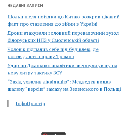
НЕДАВНІ ЗАПИСИ
Шольц після поїздки до Китаю розкрив цікавий
факт про ставлення до війни в Україні
Дрони атакували головний перевалочний вузол
білоруських НПЗ у Смоленській області
Чоловік підпалив себе під будівлею, де
розглядають справу Трампа
Удар по Джанкою: аналітики звернули увагу на
нову хитру тактику ЗСУ
“Захід ухвалив ліквідацію”: Медведєв видав
шалену “версію” замаху на Зеленського в Польщі
ІнфоПростір