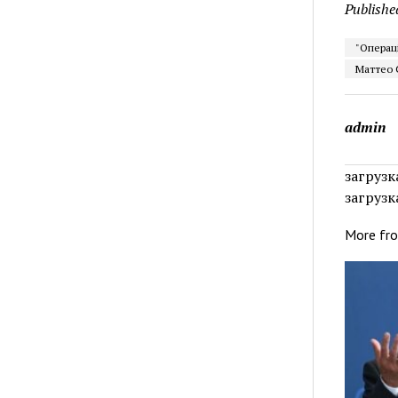
Publishe
"Операці
Маттео С
admin
загрузка
загрузка
More fr