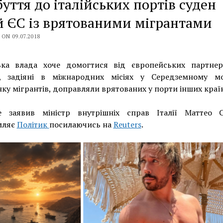
уття до італійських портів суден
й ЄС із врятованими мігрантами
ON 09.07.2018
ська влада хоче домогтися від європейських партнер
і, задіяні в міжнародних місіях у Середземному м
ку мігрантів, доправляли врятованих у порти інших краї
 заявив міністр внутрішніх справ Італії Маттео Са
мляє
Політик
посилаючись на
Reuters
.