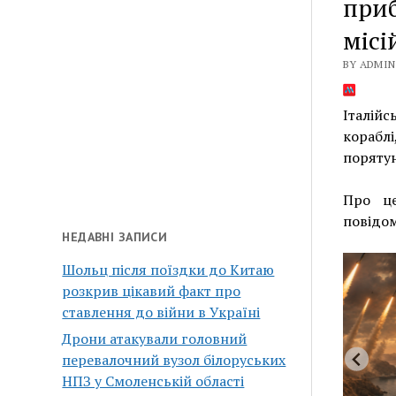
приб
місі
BY ADMIN 
Італій
корабл
порятун
Про це
повідо
НЕДАВНІ ЗАПИСИ
Шольц після поїздки до Китаю
розкрив цікавий факт про
ставлення до війни в Україні
Дрони атакували головний
перевалочний вузол білоруських
НПЗ у Смоленській області