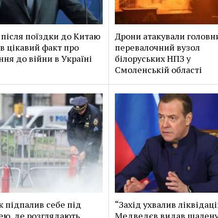
після поїздки до Китаю
Дрони атакували головн
в цікавий факт про
перевалочний вузол
ння до війни в Україні
білоруських НПЗ у
Смоленській області
к підпалив себе під
“Захід ухвалив ліквідаці
ею, де розглядають
Медведєв видав шален