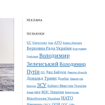
РЕКЛАМА
ПОЗНАЧКИ
АТО
ЄС
Євросоюз
Іран
Велика Британія
Верховна Рада України
Володимир
Володимир
Гройсман
Зеленський
Володимир
Путін
Джо Байден
Дмитро Кулеба
ГПУ
Дональд Трамп
Донбас
Еммануель
ЗСУ
Кабінет Міністрів України
Макрон
МЗС України
Крим
Маріуполь
МВФ
НАТО
Міноборони України
ООН
Німеччина
ООС
ОБСЄ
Офіс