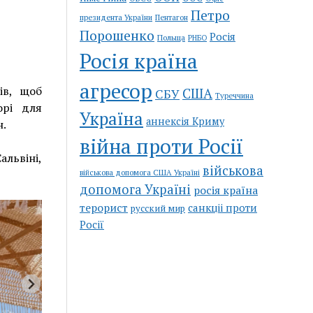
Петро
Пентагон
президента України
Порошенко
Росія
Польща
РНБО
Росія країна
агресор
ів, щоб
США
СБУ
Туреччина
орі для
Україна
аннексія Криму
н.
війна проти Росії
львіні,
військова
військова допомога США Україні
допомога Україні
росія країна
терорист
санкціі проти
русский мир
Росії