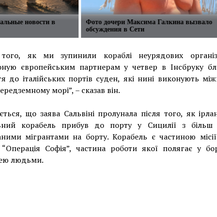
уальные новости в
Фото дочери Максима Галкина вызвало
обсуждения в Сети
 того, як ми зупинили кораблі неурядових організ
оную європейським партнерам у четвер в Інсбруку бл
я до італійських портів суден, які нині виконують мі
Середземному морі”, – сказав він.
ється, що заява Сальвіні пролунала після того, як ірл
ьний корабель прибув до порту у Сицилії з більш
аними мігрантами на борту. Корабель є частиною місії
 “Операція Софія”, частина роботи якої полягає у бор
лею людьми.