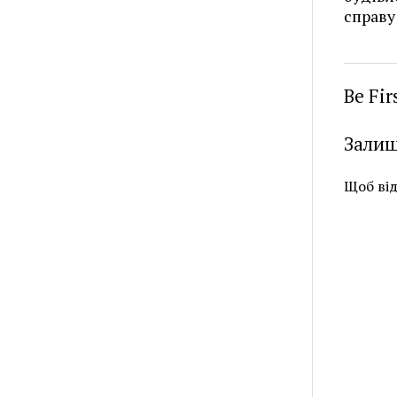
справу
Be Fi
Залиш
Щоб ві