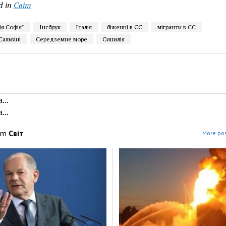
d in
Світ
я Софія"
Інсбрук
Італія
біженці в ЄС
мігранти в ЄС
альвіні
Середземне море
Сицилія
...
...
om
Світ
More pos