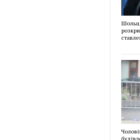
Шольц 
розкри
ставле
Чолові
будівл