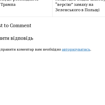
 Трампа
“версію” замаху на
Зеленського в Польщі
rst to Comment
ити відповідь
дправити коментар вам необхідно
авторизуватись
.