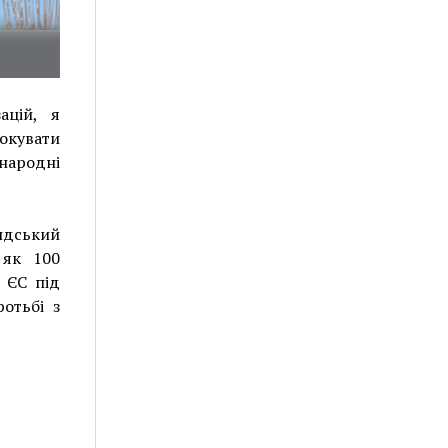
ацій, я
окувати
жнародні
андський
 як 100
 ЄС під
отьбі з