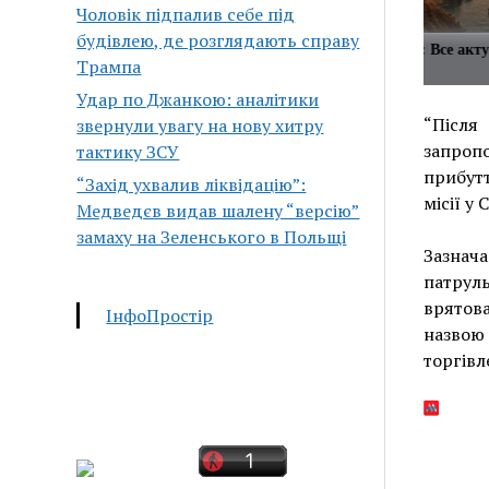
Чоловік підпалив себе під
будівлею, де розглядають справу
 любимых телеграм каналов в одном
Ближний Восток: Все акт
Трампа
одном месте
Удар по Джанкою: аналітики
“Після
звернули увагу на нову хитру
запроп
тактику ЗСУ
прибутт
“Захід ухвалив ліквідацію”:
місії у 
Медведєв видав шалену “версію”
замаху на Зеленського в Польщі
Зазнача
патрул
врятов
ІнфоПростір
назвою
торгів