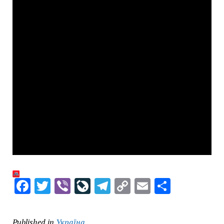
Facebook
Twitter
Viber
LiveJournal
Telegram
Copy
Email
Share
Link
Published in
Україна