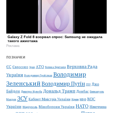
Galaxy Z Fold 8 взорвал спрос: Samsung не ожидала
такого ажиотажа
Реклама
ПОЗНАЧКИ
Верховна Рада
АТО
ЄС
Євросоюз
Іран
Велика Британія
Володимир
України
Володимир Гройсман
Зеленський
Володимир Путін
Джо
ГПУ
Дональд Трамп
Байден
Донбас
Дмитро Кулеба
Еммануель
ЗСУ
МЗС
Кабінет Міністрів України
Крим
МВФ
Макрон
НАТО
України
Міноборони України
Німеччина
Маріуполь