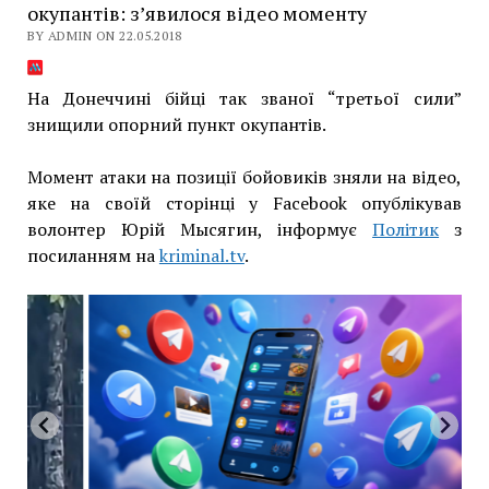
окупантів: з’явилося відео моменту
BY ADMIN ON 22.05.2018
На Донеччині бійці так званої “третьої сили”
знищили опорний пункт окупантів.
Момент атаки на позиції бойовиків зняли на відео,
яке на своїй сторінці у Fаcebook опублікував
волонтер Юрій Мысягин, інформує
Політик
з
посиланням на
kriminal.tv
.