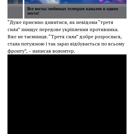
Все посты любимых телеграм каналов в одном
месте!
“Дуже приємно дивитися, як невідома “третя
сила” знищує передове укріплення противника.
Вже не таємниця. “Третя сила” добре розрослася,
стала потужною і так зараз відбувається по всьому
фронту”, – написав волонтер.