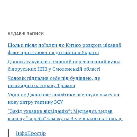
НЕДАВНІ ЗАПИСИ
Шольц після поїздки до Китаю розкрив цікавий
факт про ставлення до війни в Україні
Дрони атакували головний перевалочний вузол
білоруських НПЗ у Смоленській області
Чоловік підпалив себе під будівлею, де
розглядають справу Трампа
Удар по Джанкою: аналітики звернули увагу на
нову хитру тактику ЗСУ
“Захід ухвалив ліквідацію”: Медведєв видав
шалену “версію” замаху на Зеленського в Польщі
ІнфоПростір