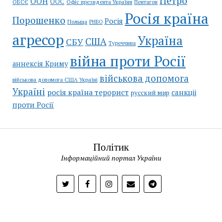
Петро
ООН
ООС
ОБСЄ
Пентагон
Офіс президента України
Росія країна
Порошенко
Росія
Польща
РНБО
агресор
Україна
США
СБУ
Туреччина
війна проти Росії
аннексія Криму
військова допомога
військова допомога США Україні
Україні
росія країна терорист
санкціі
русский мир
проти Росії
Політик
Інформаційний портал України