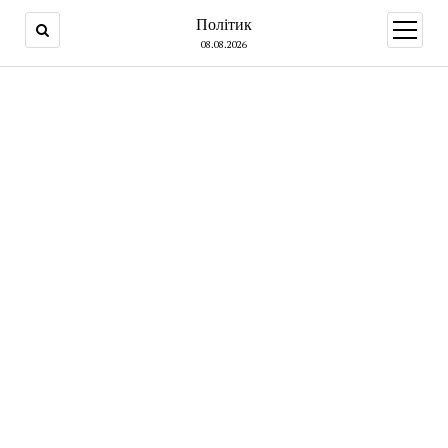
Політик
open
menu
08.08.2026