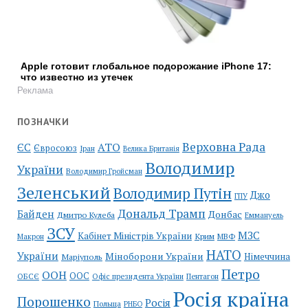
Apple готовит глобальное подорожание iPhone 17:
что известно из утечек
Реклама
ПОЗНАЧКИ
Верховна Рада
АТО
ЄС
Євросоюз
Іран
Велика Британія
Володимир
України
Володимир Гройсман
Зеленський
Володимир Путін
Джо
ГПУ
Дональд Трамп
Байден
Донбас
Дмитро Кулеба
Еммануель
ЗСУ
МЗС
Кабінет Міністрів України
Крим
МВФ
Макрон
НАТО
України
Міноборони України
Німеччина
Маріуполь
Петро
ООН
ООС
ОБСЄ
Пентагон
Офіс президента України
Росія країна
Порошенко
Росія
Польща
РНБО