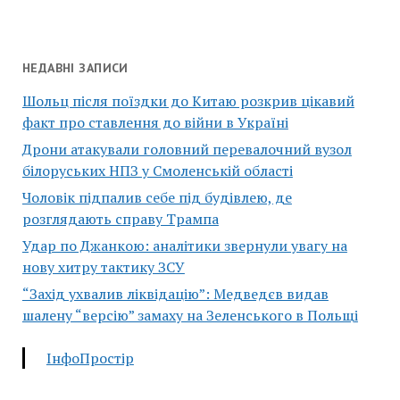
НЕДАВНІ ЗАПИСИ
Шольц після поїздки до Китаю розкрив цікавий
факт про ставлення до війни в Україні
Дрони атакували головний перевалочний вузол
білоруських НПЗ у Смоленській області
Чоловік підпалив себе під будівлею, де
розглядають справу Трампа
Удар по Джанкою: аналітики звернули увагу на
нову хитру тактику ЗСУ
“Захід ухвалив ліквідацію”: Медведєв видав
шалену “версію” замаху на Зеленського в Польщі
ІнфоПростір