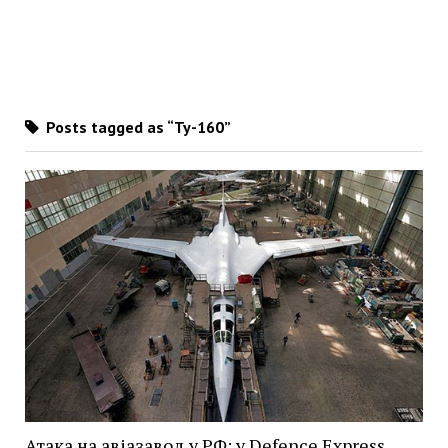
Posts tagged as “Ту-160”
Атака на авіазавод у РФ: у Defence Express