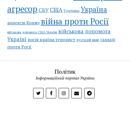
агресор
Україна
США
СБУ
Туреччина
війна проти Росії
аннексія Криму
військова допомога
військова допомога США Україні
Україні
росія країна терорист
санкціі
русский мир
проти Росії
Політик
Інформаційний портал України