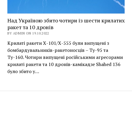
Над Україною збито чотири із шести крилатих
ракет та 10 дронів
BY ADMIN ON 19.10.2022
Крилаті ракети Х-101/Х-555 були випущені з
бомбардувальників-ракетоносців – Ту-95 та
Ту-160. Чотири випущені російськими агресорами
крилаті ракети та 10 дронів-камікадзе Shahed 136
було збито у…