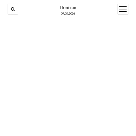
Політик
open
menu
09.08.2026