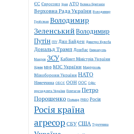
АТО
ЄС
Євросоюз
Іран
Велика Британія
Верховна Рада України
Володимир
Володимир
Гройсман
Зеленський
Володимир
Путін
Джо Байден
Дмитро Кулеба
ГПУ
Дональд Трамп
Донбас
Еммануель
ЗСУ
Кабінет Міністрів України
Макрон
МЗС України
Крим
Маріуполь
МВФ
НАТО
Міноборони України
ООН
Німеччина
ООС
ОБСЄ
Офіс
Петро
Пентагон
президента України
Порошенко
Росія
Польща
РНБО
Росія країна
агресор
США
СБУ
Туреччина