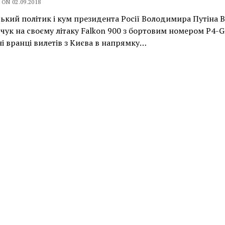
ON 02.09.2018
ький політик і кум президента Росії Володимира Путіна В
ук на своєму літаку Falkon 900 з бортовим номером P4-
і вранці вилетів з Києва в напрямку…