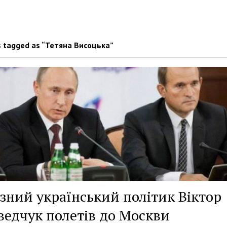
 tagged as “Тетяна Висоцька”
зний український політик Віктор
едчук полетів до Москви