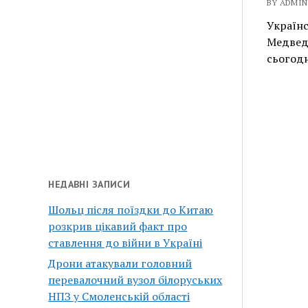
BY ADMIN 
Українс
Медведч
сьогодн
НЕДАВНІ ЗАПИСИ
Шольц після поїздки до Китаю
розкрив цікавий факт про
ставлення до війни в Україні
Дрони атакували головний
перевалочний вузол білоруських
НПЗ у Смоленській області