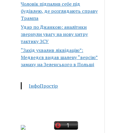
Чоловік підпалив себе під
будівлею, де розглядають справу
Трампа
Удар по Джанкою: аналітики
звернули увагу на нову хитру
тактику ЗСУ
“Захід ухвалив ліквідацію”:
Медведєв видав шалену “версію”
замаху на Зеленського в Польщі
ІнфоПростір