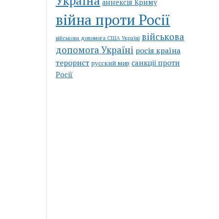
Україна
аннексія Криму
війна проти Росії
військова
військова допомога США Україні
допомога Україні
росія країна
терорист
санкціі проти
русский мир
Росії