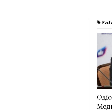
Posts
Одіо
Медв