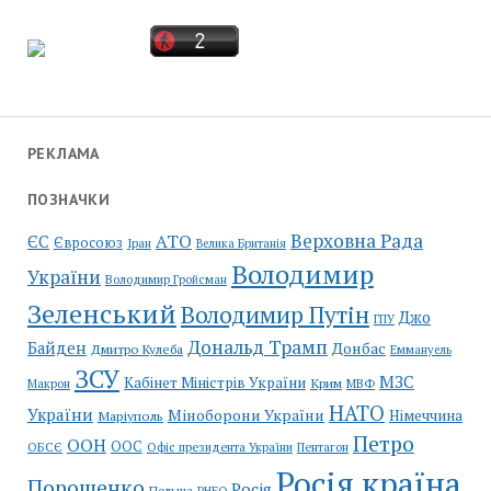
РЕКЛАМА
ПОЗНАЧКИ
Верховна Рада
АТО
ЄС
Євросоюз
Іран
Велика Британія
Володимир
України
Володимир Гройсман
Зеленський
Володимир Путін
Джо
ГПУ
Дональд Трамп
Байден
Донбас
Дмитро Кулеба
Еммануель
ЗСУ
МЗС
Кабінет Міністрів України
Крим
МВФ
Макрон
НАТО
України
Міноборони України
Німеччина
Маріуполь
Петро
ООН
ООС
ОБСЄ
Пентагон
Офіс президента України
Росія країна
Порошенко
Росія
Польща
РНБО