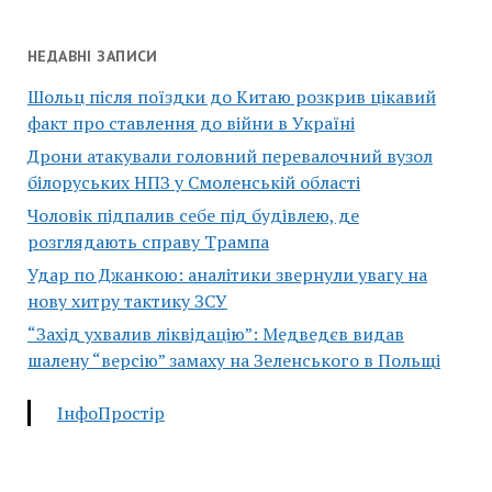
НЕДАВНІ ЗАПИСИ
Шольц після поїздки до Китаю розкрив цікавий
факт про ставлення до війни в Україні
Дрони атакували головний перевалочний вузол
білоруських НПЗ у Смоленській області
Чоловік підпалив себе під будівлею, де
розглядають справу Трампа
Удар по Джанкою: аналітики звернули увагу на
нову хитру тактику ЗСУ
“Захід ухвалив ліквідацію”: Медведєв видав
шалену “версію” замаху на Зеленського в Польщі
ІнфоПростір