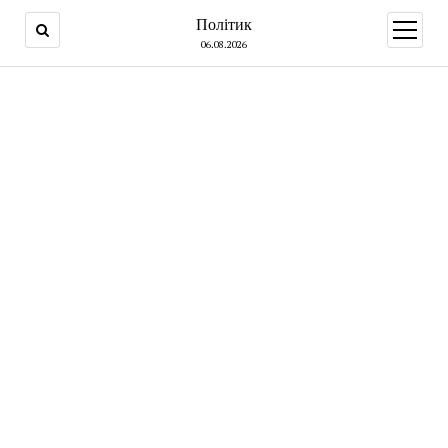
Політик
open
menu
06.08.2026