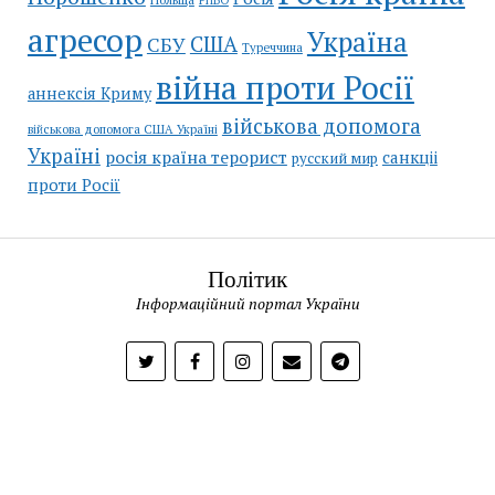
агресор
Україна
США
СБУ
Туреччина
війна проти Росії
аннексія Криму
військова допомога
військова допомога США Україні
Україні
росія країна терорист
санкціі
русский мир
проти Росії
Політик
Інформаційний портал України