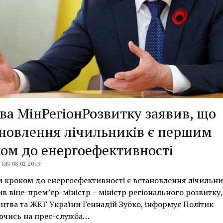
ва МінРегіонРозвитку заявив, що
новлення лічильників є першим
ом до енергоефективності
ON 08.02.2019
кроком до енергоефективності є встановлення лічильни
ив віце-прем’єр-міністр – міністр регіонального розвитку,
цтва та ЖКГ України Геннадій Зубко, інформує Політик
ючись на прес-служба…