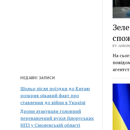
Зеле
спож
BY ADMIN 
На сьог
повідом
агентст
НЕДАВНІ ЗАПИСИ
Шольц після поїздки до Китаю
розкрив цікавий факт про
ставлення до війни в Україні
Дрони атакували головний
перевалочний вузол білоруських
НПЗ у Смоленській області