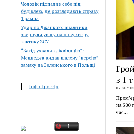
Чоловік підпалив себе під
будівлею, де розглядають справу
Трампа
Удар по Джанкою: аналітики
звернули увагу на нову хитру
тактику ЗСУ
“Захід ухвалив ліквідацію”:
Медведєв видав шалену “версію”
замаху на Зеленського в Польщі
Грой
з 1 
ІнфоПростір
BY ADMIN 
Прем’єр
на 300 
час…