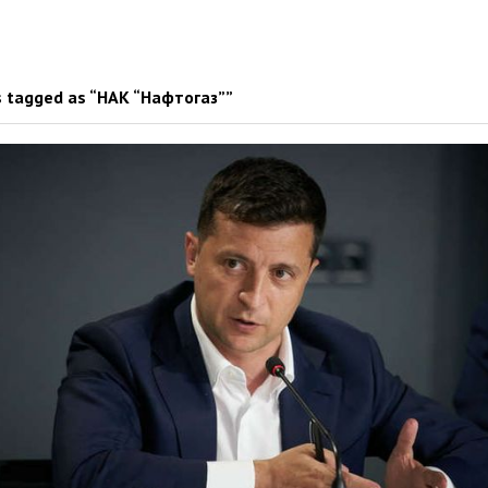
 tagged as “НАК “Нафтогаз””