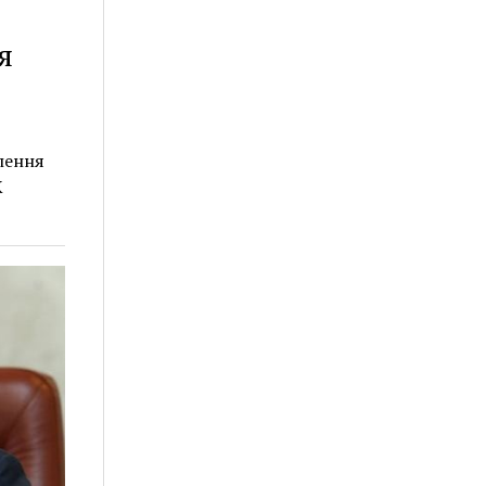
я
елення
К