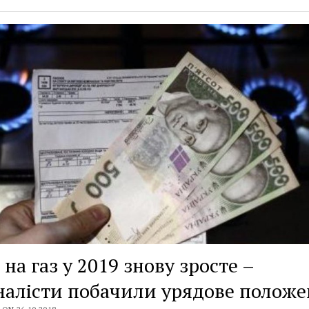
 на газ у 2019 знову зросте –
алісти побачили урядове положе