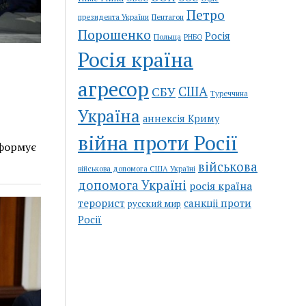
Петро
Пентагон
президента України
Порошенко
Росія
Польща
РНБО
Росія країна
агресор
США
СБУ
Туреччина
Україна
аннексія Криму
війна проти Росії
нформує
військова
військова допомога США Україні
допомога Україні
росія країна
терорист
санкціі проти
русский мир
Росії