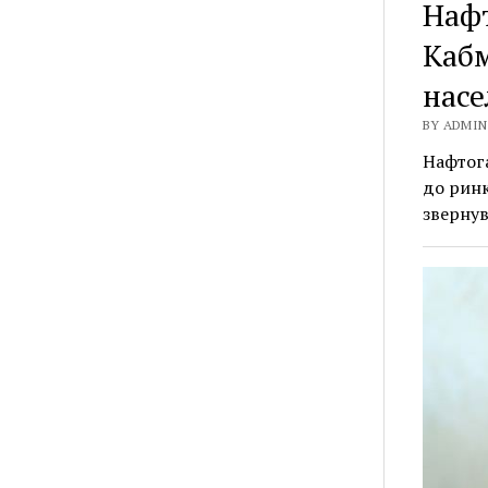
Нафт
Кабм
насе
BY ADMIN 
Нафтога
до ринк
звернув