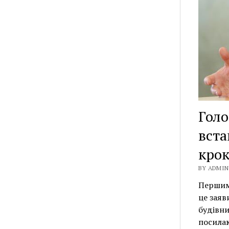
Голо
вста
крок
BY ADMIN 
Першим 
це заяв
будівни
посила