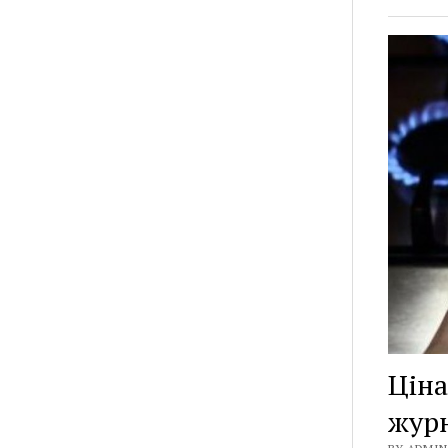
Ціна
журн