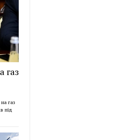
а газ
на газ
в під