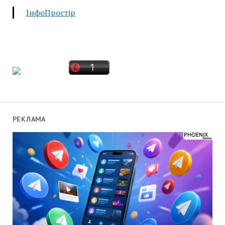
ІнфоПростір
РЕКЛАМА