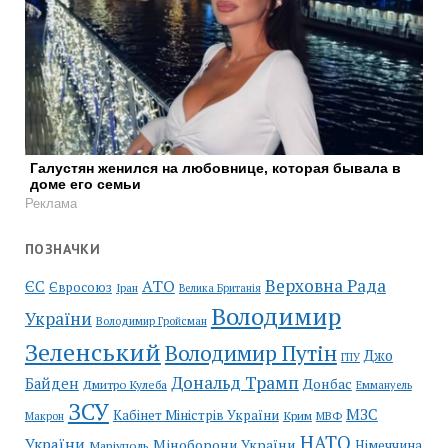
Галустян женился на любовнице, которая бывала в
доме его семьи
Реклама
ПОЗНАЧКИ
Верховна Рада
АТО
ЄС
Євросоюз
Іран
Велика Британія
Володимир
України
Володимир Гройсман
Зеленський
Володимир Путін
Джо
ГПУ
Дональд Трамп
Байден
Донбас
Дмитро Кулеба
Еммануель
ЗСУ
МЗС
Кабінет Міністрів України
Крим
МВФ
Макрон
НАТО
України
Міноборони України
Німеччина
Маріуполь