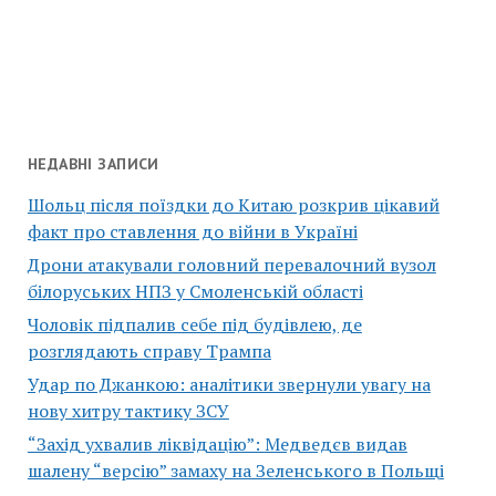
НЕДАВНІ ЗАПИСИ
Шольц після поїздки до Китаю розкрив цікавий
факт про ставлення до війни в Україні
Дрони атакували головний перевалочний вузол
білоруських НПЗ у Смоленській області
Чоловік підпалив себе під будівлею, де
розглядають справу Трампа
Удар по Джанкою: аналітики звернули увагу на
нову хитру тактику ЗСУ
“Захід ухвалив ліквідацію”: Медведєв видав
шалену “версію” замаху на Зеленського в Польщі