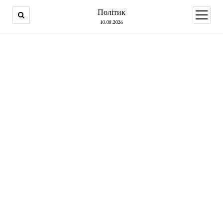
Політик
open
menu
10.08.2026