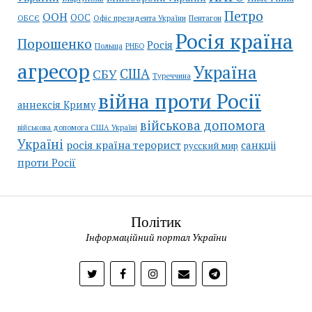
Петро
ООН
ООС
ОБСЄ
Пентагон
Офіс президента України
Росія країна
Порошенко
Росія
Польща
РНБО
агресор
Україна
США
СБУ
Туреччина
війна проти Росії
аннексія Криму
військова допомога
військова допомога США Україні
Україні
росія країна терорист
санкціі
русский мир
проти Росії
Політик
Інформаційний портал України