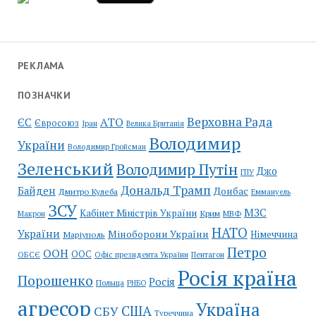
РЕКЛАМА
ПОЗНАЧКИ
Верховна Рада
АТО
ЄС
Євросоюз
Іран
Велика Британія
Володимир
України
Володимир Гройсман
Зеленський
Володимир Путін
Джо
ГПУ
Дональд Трамп
Байден
Донбас
Дмитро Кулеба
Еммануель
ЗСУ
МЗС
Кабінет Міністрів України
Крим
МВФ
Макрон
НАТО
України
Міноборони України
Німеччина
Маріуполь
Петро
ООН
ООС
ОБСЄ
Пентагон
Офіс президента України
Росія країна
Порошенко
Росія
Польща
РНБО
агресор
Україна
США
СБУ
Туреччина