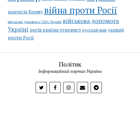
війна проти Росії
аннексія Криму
військова допомога
військова допомога США Україні
Україні
росія країна терорист
санкціі
русский мир
проти Росії
Політик
Інформаційний портал України