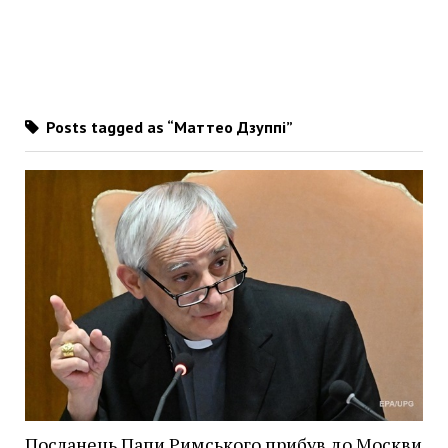
Posts tagged as “Маттео Дзуппі”
Посланець Папи Римського прибув до Москви