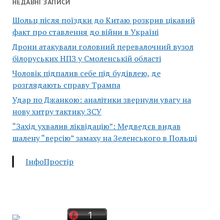
НЕДАВНІ ЗАПИСИ
Шольц після поїздки до Китаю розкрив цікавий
факт про ставлення до війни в Україні
Дрони атакували головний перевалочний вузол
білоруських НПЗ у Смоленській області
Чоловік підпалив себе під будівлею, де
розглядають справу Трампа
Удар по Джанкою: аналітики звернули увагу на
нову хитру тактику ЗСУ
“Захід ухвалив ліквідацію”: Медведєв видав
шалену “версію” замаху на Зеленського в Польщі
ІнфоПростір