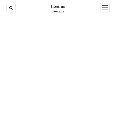
Політик
open
menu
09.08.2026