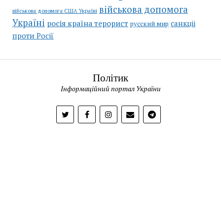
військова допомога
військова допомога США Україні
Україні
росія країна терорист
санкціі
русский мир
проти Росії
Політик
Інформаційний портал України