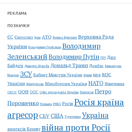
РЕКЛАМА
ПОЗНАЧКИ
Верховна Рада
АТО
ЄС
Євросоюз
Іран
Велика Британія
Володимир
України
Володимир Гройсман
Зеленський
Володимир Путін
Джо
ГПУ
Дональд Трамп
Байден
Донбас
Дмитро Кулеба
Еммануель
ЗСУ
МЗС
Кабінет Міністрів України
Крим
МВФ
Макрон
НАТО
України
Міноборони України
Німеччина
Маріуполь
Петро
ООН
ООС
ОБСЄ
Пентагон
Офіс президента України
Росія країна
Порошенко
Росія
Польща
РНБО
агресор
Україна
США
СБУ
Туреччина
війна проти Росії
аннексія Криму