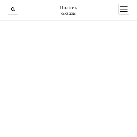
Політик
open
menu
06.08.2026