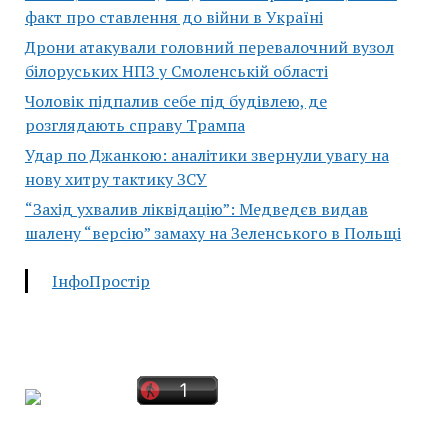
факт про ставлення до війни в Україні
Дрони атакували головний перевалочний вузол
білоруських НПЗ у Смоленській області
Чоловік підпалив себе під будівлею, де
розглядають справу Трампа
Удар по Джанкою: аналітики звернули увагу на
нову хитру тактику ЗСУ
“Захід ухвалив ліквідацію”: Медведєв видав
шалену “версію” замаху на Зеленського в Польщі
ІнфоПростір