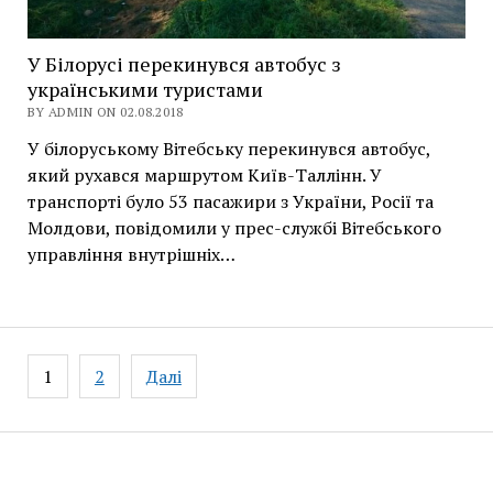
У Білорусі перекинувся автобус з
українськими туристами
BY ADMIN ON 02.08.2018
У білоруському Вітебську перекинувся автобус,
який рухався маршрутом Київ-Таллінн. У
транспорті було 53 пасажири з України, Росії та
Молдови, повідомили у прес-службі Вітебського
управління внутрішніх…
Навігація
1
2
Далі
записів