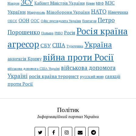
ЗСУ
МЗС
Кабінет Міністрів України
Крим
МВФ
Макрон
НАТО
України
Міноборони України
Німеччина
Маріуполь
Петро
ООН
ООС
ОБСЄ
Пентагон
Офіс президента України
Росія країна
Порошенко
Росія
Польща
РНБО
агресор
Україна
США
СБУ
Туреччина
війна проти Росії
аннексія Криму
військова допомога
військова допомога США Україні
Україні
росія країна терорист
санкціі
русский мир
проти Росії
Політик
Інформаційний портал України