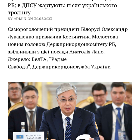
РБ; в ДПСУ жартують: після українського
тролінгу
BY ADMIN ON 30.05.2023
Самороголошений президент Білорусі Олександр
Лукашенко призначив Костянтина Молостова
новим головою Держприкордонкомітету РБ,
звільнивши з цієї посади Анатолія Лапо.
Джерело: БелТА, “Радыё
Свабода“, Держприкордонслужба України