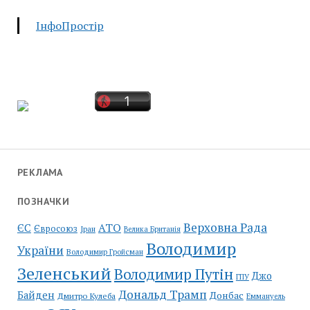
ІнфоПростір
РЕКЛАМА
ПОЗНАЧКИ
Верховна Рада
АТО
ЄС
Євросоюз
Іран
Велика Британія
Володимир
України
Володимир Гройсман
Зеленський
Володимир Путін
Джо
ГПУ
Дональд Трамп
Байден
Донбас
Дмитро Кулеба
Еммануель