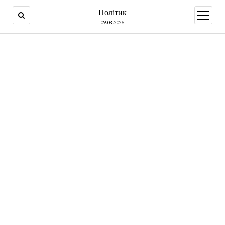
Політик
open
menu
09.08.2026