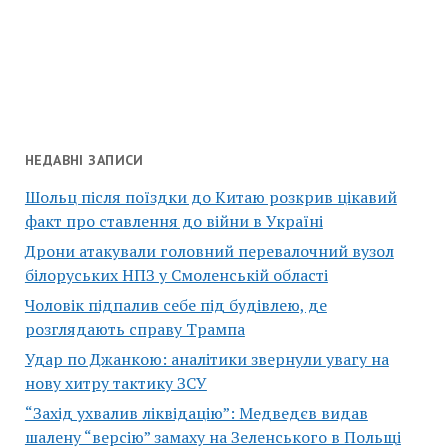
НЕДАВНІ ЗАПИСИ
Шольц після поїздки до Китаю розкрив цікавий
факт про ставлення до війни в Україні
Дрони атакували головний перевалочний вузол
білоруських НПЗ у Смоленській області
Чоловік підпалив себе під будівлею, де
розглядають справу Трампа
Удар по Джанкою: аналітики звернули увагу на
нову хитру тактику ЗСУ
“Захід ухвалив ліквідацію”: Медведєв видав
шалену “версію” замаху на Зеленського в Польщі