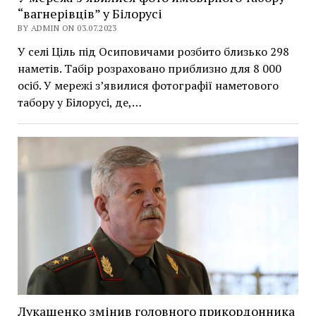
“вагнерівців” у Білорусі
BY ADMIN ON 03.07.2023
У селі Ціль під Осиповичами розбито близько 298
наметів. Табір розраховано приблизно для 8 000
осіб. У мережі з’явилися фотографії наметового
табору у Білорусі, де,…
Лукашенко змінив головного прикордонника