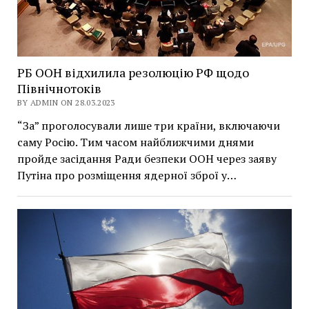
РБ ООН відхилила резолюцію РФ щодо
Північнотоків
BY ADMIN ON 28.03.2023
“За” проголосували лише три країни, включаючи
саму Росію. Тим часом найближчими днями
пройде засідання Ради безпеки ООН через заяву
Путіна про розміщення ядерної зброї у…