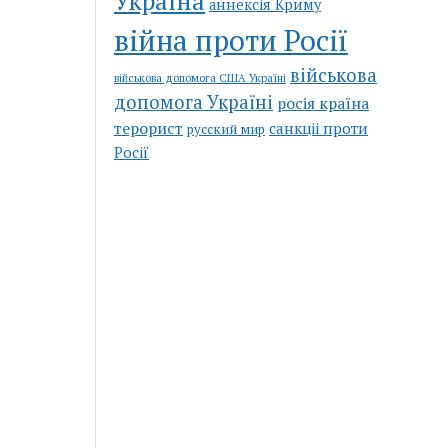
Україна
аннексія Криму
війна проти Росії
військова
військова допомога США Україні
допомога Україні
росія країна
терорист
санкціі проти
русский мир
Росії