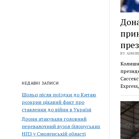
Дона
прин
пре
BY ADMIN 
Колишні
президе
Сассекс
НЕДАВНІ ЗАПИСИ
Express
Шольц після поїздки до Китаю
розкрив цікавий факт про
ставлення до війни в Україні
Дрони атакували головний
перевалочний вузол білоруських
НПЗ у Смоленській області