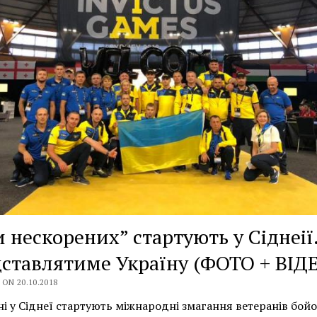
и нескорених” стартують у Сіднеії
ставлятиме Україну (ФОТО + ВІД
ON 20.10.2018
і у Сіднеї стартують міжнародні змагання ветеранів бойо