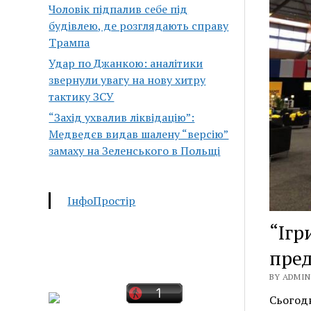
Чоловік підпалив себе під
будівлею, де розглядають справу
Трампа
Удар по Джанкою: аналітики
звернули увагу на нову хитру
тактику ЗСУ
“Захід ухвалив ліквідацію”:
Медведєв видав шалену “версію”
замаху на Зеленського в Польщі
ІнфоПростір
“Ігр
пред
BY ADMIN 
Сьогодн