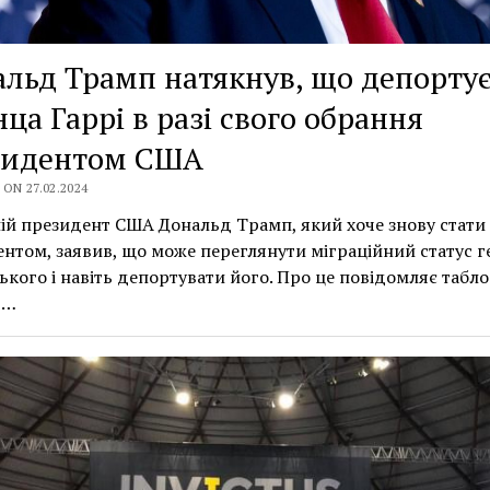
льд Трамп натякнув, що депорту
ца Гаррі в разі свого обрання
зидентом США
ON 27.02.2024
й президент США Дональд Трамп, який хоче знову стати
нтом, заявив, що може переглянути міграційний статус г
ького і навіть депортувати його. Про це повідомляє таблої
,…