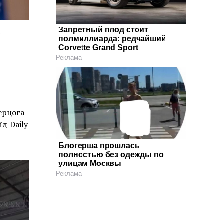
є
Запретный плод стоит
полмиллиарда: редчайший
Corvette Grand Sport
Реклама
ерцога
д Daily
Блогерша прошлась
полностью без одежды по
улицам Москвы
Реклама