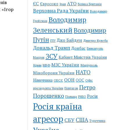
нів
АТО
ЄС
Євросоюз
Іран
Велика Британія
 «Ігор
Верховна Рада України
Володимир
Володимир
Гройсман
Зеленський
Володимир
Путін
Джо Байден
Дмитро Кулеба
ГПУ
Дональд Трамп
Донбас
Еммануель
ЗСУ
Кабінет Міністрів України
Макрон
МЗС України
Крим
Маріуполь
МВФ
НАТО
Міноборони України
ООН
Німеччина
ООС
ОБСЄ
Офіс
Петро
Пентагон
президента України
Порошенко
Росія
Польща
РНБО
Росія країна
агресор
США
СБУ
Туреччина