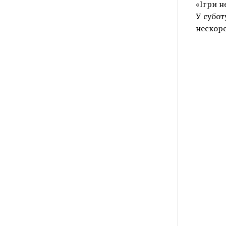
«Ігри н
У субот
нескоре