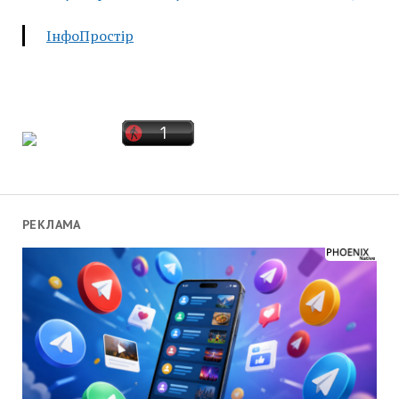
ІнфоПростір
РЕКЛАМА