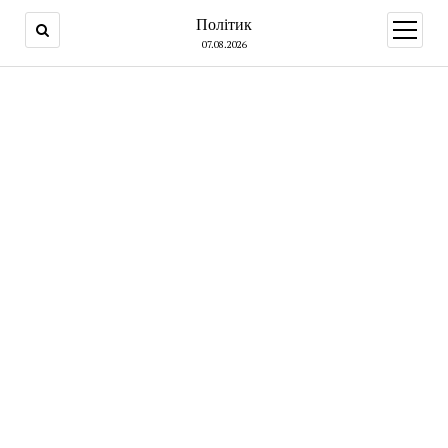
Політик
open
menu
07.08.2026