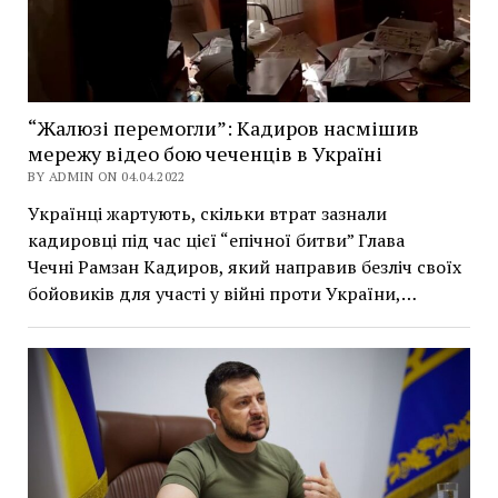
“Жалюзі перемогли”: Кадиров насмішив
мережу відео бою чеченців в Україні
BY ADMIN ON 04.04.2022
Українці жартують, скільки втрат зазнали
кадировці під час цієї “епічної битви” Глава
Чечні Рамзан Кадиров, який направив безліч своїх
бойовиків для участі у війні проти України,…