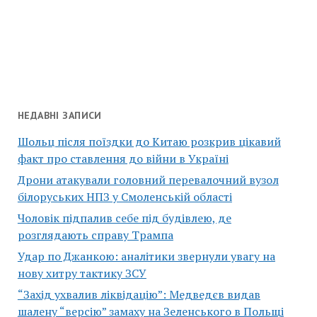
НЕДАВНІ ЗАПИСИ
Шольц після поїздки до Китаю розкрив цікавий
факт про ставлення до війни в Україні
Дрони атакували головний перевалочний вузол
білоруських НПЗ у Смоленській області
Чоловік підпалив себе під будівлею, де
розглядають справу Трампа
Удар по Джанкою: аналітики звернули увагу на
нову хитру тактику ЗСУ
“Захід ухвалив ліквідацію”: Медведєв видав
шалену “версію” замаху на Зеленського в Польщі