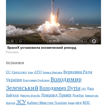
SpaceX установила космический рекорд
Реклама
ПОЗНАЧКИ
Верховна Рада
АТО
ЄС
Євросоюз
Іран
Велика Британія
Володимир
України
Володимир Гройсман
Зеленський
Володимир Путін
Джо
ГПУ
Дональд Трамп
Байден
Донбас
Дмитро Кулеба
Еммануель
ЗСУ
МЗС
Кабінет Міністрів України
Крим
МВФ
Макрон