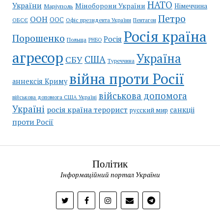
НАТО
України
Міноборони України
Німеччина
Маріуполь
Петро
ООН
ООС
ОБСЄ
Пентагон
Офіс президента України
Росія країна
Порошенко
Росія
Польща
РНБО
агресор
Україна
США
СБУ
Туреччина
війна проти Росії
аннексія Криму
військова допомога
військова допомога США Україні
Україні
росія країна терорист
санкціі
русский мир
проти Росії
Політик
Інформаційний портал України