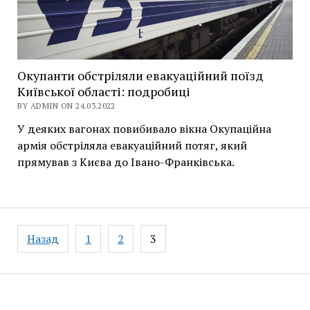
Окупанти обстріляли евакуаційний поїзд
Київської області: подробиці
BY ADMIN ON 24.03.2022
У деяких вагонах повибивало вікна Окупаційна
армія обстріляла евакуаційний потяг, який
прямував з Києва до Івано-Франківська.
Навігація
Назад
1
2
3
записів