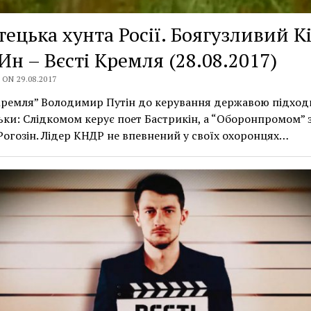
ецька хунта Росії. Боягузливий К
Ин – Вєсті Кремля (28.08.2017)
ON 29.08.2017
Кремля” Володимир Путін до керування державою підход
ки: Слідкомом керує поет Бастрикін, а “Оборонпромом” з
Рогозін. Лідер КНДР не впевнений у своїх охоронцях…