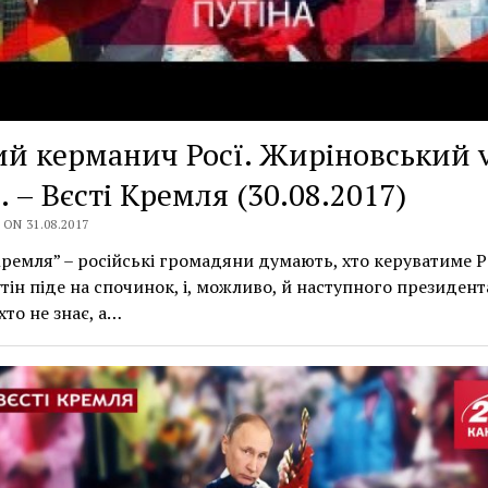
й керманич Росї. Жиріновський 
 – Вєсті Кремля (30.08.2017)
ON 31.08.2017
Кремля” – російські громадяни думають, хто керуватиме Р
тін піде на спочинок, і, можливо, й наступного президента
хто не знає, а…