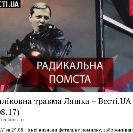
ліковна травма Ляшка – Вєсті.UA
08.17)
ON 30.08.2017
UA” за 29.08 – янкі визнали фатальну помилку, заборонивш