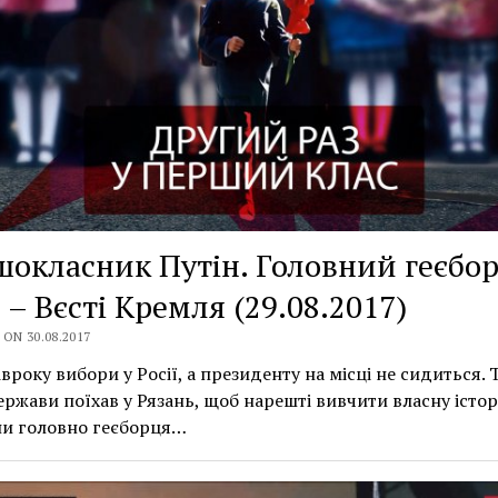
окласник Путін. Головний геєбо
ї – Вєсті Кремля (29.08.2017)
ON 30.08.2017
івроку вибори у Росії, а президенту на місці не сидиться. 
ержави поїхав у Рязань, щоб нарешті вивчити власну істор
ни головно геєборця…