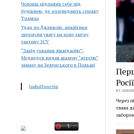
Чоловік підпалив себе під
будівлею, де розглядають справу
Трампа
Удар по Джанкою: аналітики
звернули увагу на нову хитру
тактику ЗСУ
“Захід ухвалив ліквідацію”:
Медведєв видав шалену “версію”
замаху на Зеленського в Польщі
Перш
Росі
ІнфоПростір
BY ADMIN 
Через п
глава д
заборо