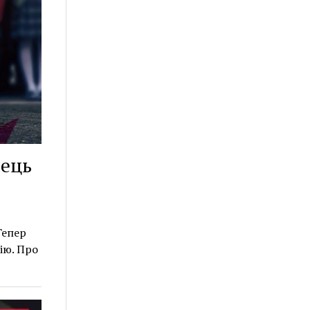
рець
Тепер
ію. Про