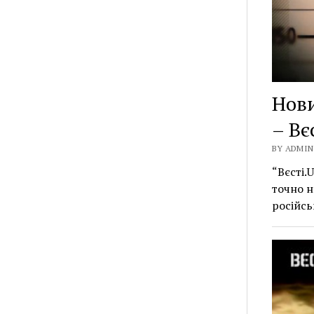
Нови
– Вє
BY ADMIN 
“Вєсті.
точно н
російсь