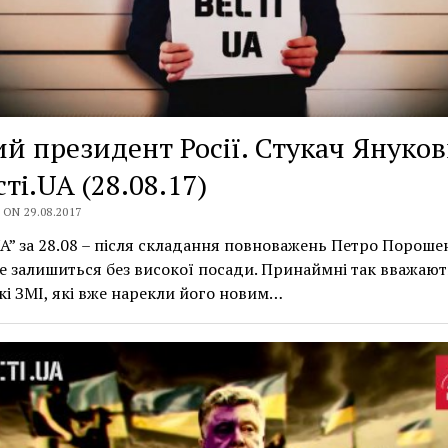
й президент Росії. Стукач Януко
сті.UA (28.08.17)
ON 29.08.2017
UA” за 28.08 – після складання повноважень Петро Пороше
е залишиться без високої посади. Принаймні так вважают
кі ЗМІ, які вже нарекли його новим…