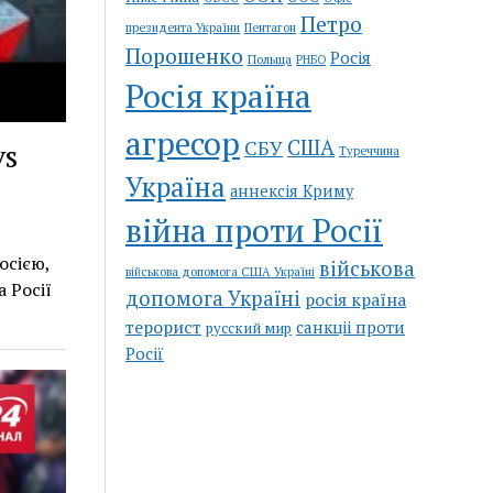
Петро
Пентагон
президента України
Порошенко
Росія
Польща
РНБО
Росія країна
агресор
США
СБУ
vs
Туреччина
Україна
аннексія Криму
війна проти Росії
осією,
військова
військова допомога США Україні
 Росії
допомога Україні
росія країна
терорист
санкціі проти
русский мир
Росії