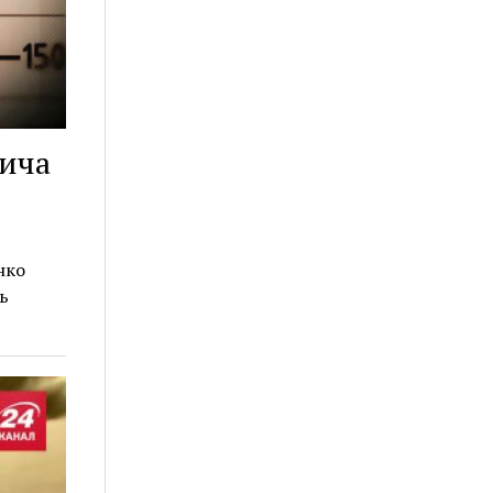
вича
нко
ь