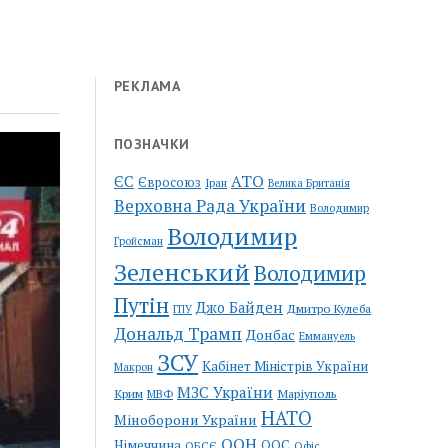
РЕКЛАМА
ПОЗНАЧКИ
АТО
ЄС
Євросоюз
Іран
Велика Британія
Верховна Рада України
Володимир
Володимир
Гройсман
Зеленський
Володимир
Путін
Джо Байден
Дмитро Кулеба
ГПУ
Дональд Трамп
Донбас
Еммануель
ЗСУ
Кабінет Міністрів України
Макрон
МЗС України
Крим
Маріуполь
МВФ
НАТО
Міноборони України
ООН
Німеччина
ООС
ОБСЄ
Офіс