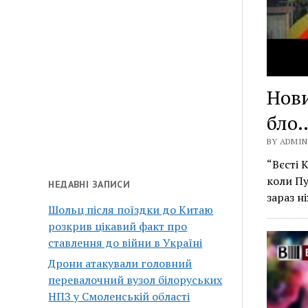
Нови
бло…
BY ADMIN 
“Вєсті 
коли Пу
НЕДАВНІ ЗАПИСИ
зараз ні
Шольц після поїздки до Китаю
розкрив цікавий факт про
ставлення до війни в Україні
Дрони атакували головний
перевалочний вузол білоруських
НПЗ у Смоленській області