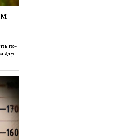
ім
ить по-
авідує