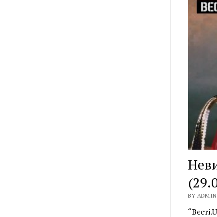
Неви
(29.
BY ADMIN 
“Вєсті.