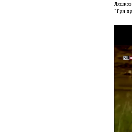
Ляшкові
“Гри пр