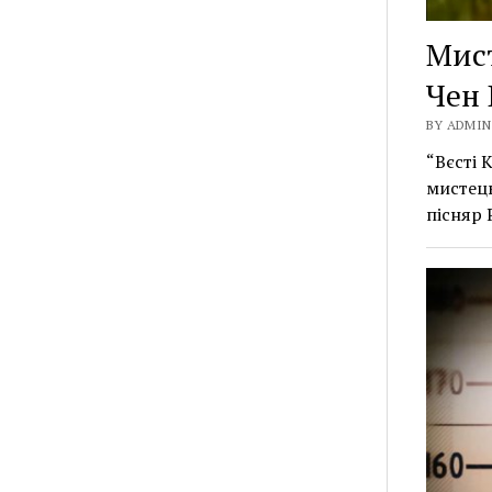
Мист
Чен 
BY ADMIN 
“Вєсті 
мистець
пісняр 