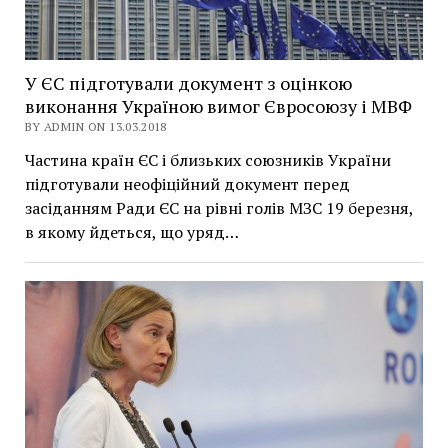
У ЄС підготували документ з оцінкою
виконання Україною вимог Євросоюзу і МВФ
BY ADMIN ON 13.03.2018
Частина країн ЄС і близьких союзників України
підготували неофіційний документ перед
засіданням Ради ЄС на рівні голів МЗС 19 березня,
в якому йдеться, що уряд…