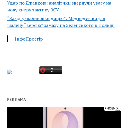
Удар по Джанкою: аналітики звернули увагу на
нову хитру тактику ЗСУ
“Захід ухвалив ліквідацію”: Медведєв видав
шалену “версію” замаху на Зеленського в Польщі
ІнфоПростір
РЕКЛАМА