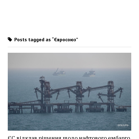
Posts tagged as “Євросоюз”
ЄС відклав рішення щодо нафтового ембарго