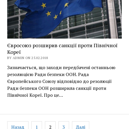
Євросоюз розширив санкції проти Північної
Кореї
BY ADMIN ON 25.02.2018
Зазначається, що заходи передбачені останньою
резолюцією Ради безпеки ООН. Рада
Європейського Союзу відповідно до резолюції
Ради безпеки ООН розширила санкції проти
Північної Кореї. Про це…
Навігація
Назад
1
2
3
Далі