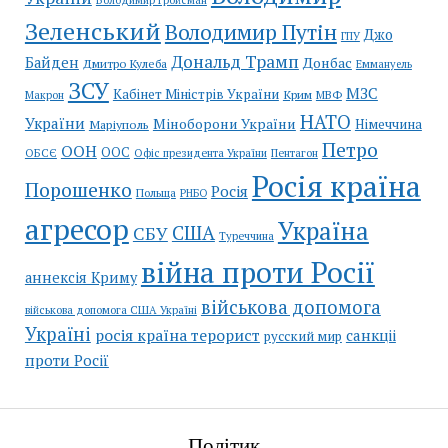
Володимир Гройсман
Зеленський
Володимир Путін
Джо
ГПУ
Дональд Трамп
Байден
Донбас
Дмитро Кулеба
Еммануель
ЗСУ
МЗС
Кабінет Міністрів України
Крим
МВФ
Макрон
НАТО
України
Міноборони України
Німеччина
Маріуполь
Петро
ООН
ООС
ОБСЄ
Пентагон
Офіс президента України
Росія країна
Порошенко
Росія
Польща
РНБО
агресор
Україна
США
СБУ
Туреччина
війна проти Росії
аннексія Криму
військова допомога
військова допомога США Україні
Україні
росія країна терорист
санкціі
русский мир
проти Росії
Політик