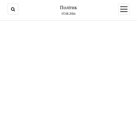
Політик
open
menu
07.08.2026