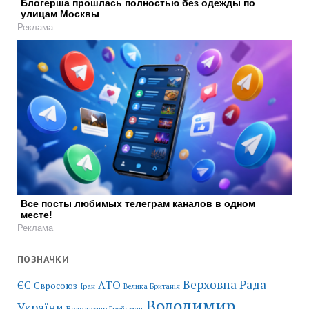
Блогерша прошлась полностью без одежды по
улицам Москвы
Реклама
Все посты любимых телеграм каналов в одном
месте!
Реклама
ПОЗНАЧКИ
Верховна Рада
АТО
ЄС
Євросоюз
Іран
Велика Британія
Володимир
України