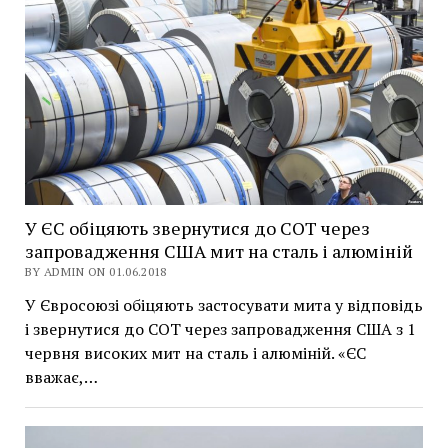
У ЄС обіцяють звернутися до СОТ через
запровадження США мит на сталь і алюміній
BY ADMIN ON 01.06.2018
У Євросоюзі обіцяють застосувати мита у відповідь
і звернутися до СОТ через запровадження США з 1
червня високих мит на сталь і алюміній. «ЄС
вважає,…