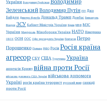
Володимир
України
Володимир Гройсман
Зеленський
Володимир Путін
Джо
ГПУ
Дональд Трамп
Байден
Донбас
Дмитро Кулеба
Еммануель
ЗСУ
МЗС
Кабінет Міністрів України
Крим
МВФ
Макрон
НАТО
України
Міноборони України
Німеччина
Маріуполь
Петро
ООН
ООС
ОБСЄ
Пентагон
Офіс президента України
Росія країна
Порошенко
Росія
Польща
РНБО
агресор
Україна
США
СБУ
Туреччина
війна проти Росії
аннексія Криму
військова допомога
військова допомога США Україні
Україні
росія країна терорист
санкціі
русский мир
проти Росії