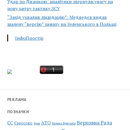
Удар по Джанкою: аналітики звернули увагу на
нову хитру тактику ЗСУ
“Захід ухвалив ліквідацію”: Медведєв видав
шалену “версію” замаху на Зеленського в Польщі
ІнфоПростір
РЕКЛАМА
ПОЗНАЧКИ
Верховна Рада
АТО
ЄС
Євросоюз
Іран
Велика Британія