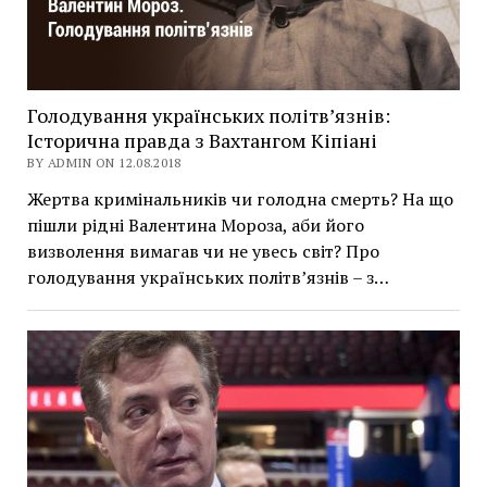
Голодування українських політв’язнів:
Історична правда з Вахтангом Кіпіані
BY ADMIN ON 12.08.2018
Жертва кримінальників чи голодна смерть? На що
пішли рідні Валентина Мороза, аби його
визволення вимагав чи не увесь світ? Про
голодування українських політв’язнів – з…