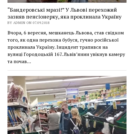
“Бандеровські мразі!” У Львові перехожий
зазняв пенсіонерку, яка проклинала Україну
BY ADMIN ON 07.09.2018
Вчора, 6 вересня, мешканець Львова, став свідком
того, як одна перехожа бубуся, гучно російської
проклинала Україну. Інцидент трапився на
вулиці Городоцькій 167. Львів’янин увікнув камеру
та почав…