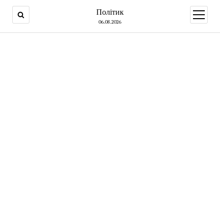
Політик
open
menu
06.08.2026