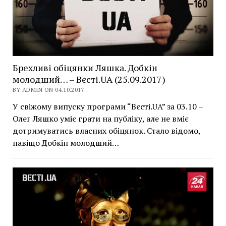
Брехливі обіцянки Ляшка. Добкін
молодший… – Вєсті.UA (25.09.2017)
BY ADMIN ON 04.10.2017
У свіжому випуску програми “Вєсті.UA” за 03.10 –
Олег Ляшко уміє грати на публіку, але не вміє
дотримуватись власних обіцянок. Стало відомо,
навіщо Добкін молодший…