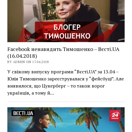
Facebook ненавидить Тимошенко – Вєсті.UA
(16.04.2018)
BY ADMIN ON 17.04.2018
У свіжому випуску програми “Вєсті.UA” за 13.04 –
Юлія Тимошенко зареєструвалася у “фейсбуці”. Але
виявилося, що Цукерберг – то також ворог
українців, а тому й…