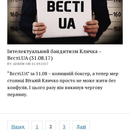
Інтелектуальний бандитизм Кличка –
Вєсті.UA (31.08.17)
BY ADMIN ON 01.09.2017
“Вєсті.UA” за 31.08 – колишній боксер, а тепер мер
столиці Віталій Кличко просто не може жити без
конфузів. І цього разу він викинув чергову
перлину.
Навігація
Назад
1
2
3
Далі