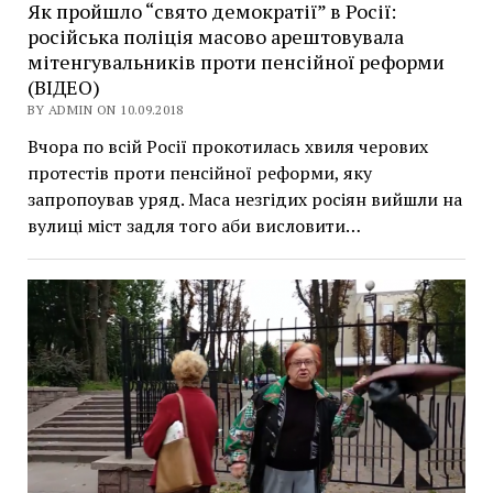
Як пройшло “свято демократії” в Росії:
російська поліція масово арештовувала
мітенгувальників проти пенсійної реформи
(ВІДЕО)
BY ADMIN ON 10.09.2018
Вчора по всій Росії прокотилась хвиля черових
протестів проти пенсійної реформи, яку
запропоував уряд. Маса незгідих росіян вийшли на
вулиці міст задля того аби висловити…