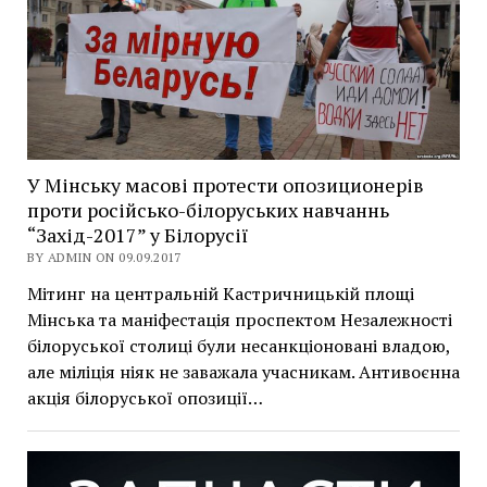
У Мінську масові протести опозиционерів
проти російсько-білоруських навчаннь
“Захід-2017” у Білорусії
BY ADMIN ON 09.09.2017
Мітинг на центральній Кастричницькій площі
Мінська та маніфестація проспектом Незалежності
білоруської столиці були несанкціоновані владою,
але міліція ніяк не заважала учасникам. Антивоєнна
акція білоруської опозиції…