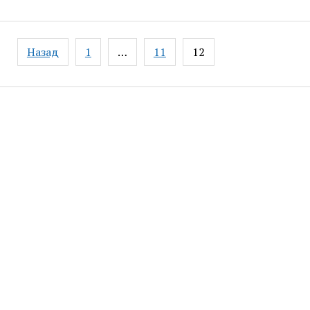
Навігація
Назад
1
…
11
12
записів