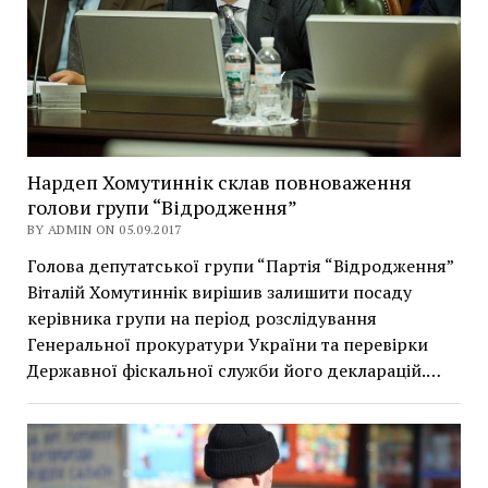
Нардеп Хомутиннік склав повноваження
голови групи “Відродження”
BY ADMIN ON 05.09.2017
Голова депутатської групи “Партія “Відродження”
Віталій Хомутиннік вирішив залишити посаду
керівника групи на перiод розслідування
Генеральної прокуратури України та перевірки
Державної фіскальної служби його декларацій.…