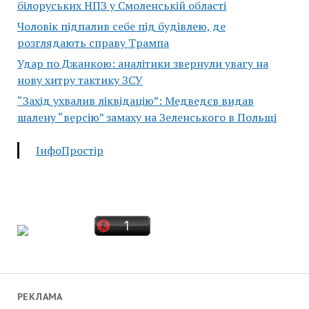
білоруських НПЗ у Смоленській області
Чоловік підпалив себе під будівлею, де
розглядають справу Трампа
Удар по Джанкою: аналітики звернули увагу на
нову хитру тактику ЗСУ
“Захід ухвалив ліквідацію”: Медведєв видав
шалену “версію” замаху на Зеленського в Польщі
ІнфоПростір
РЕКЛАМА