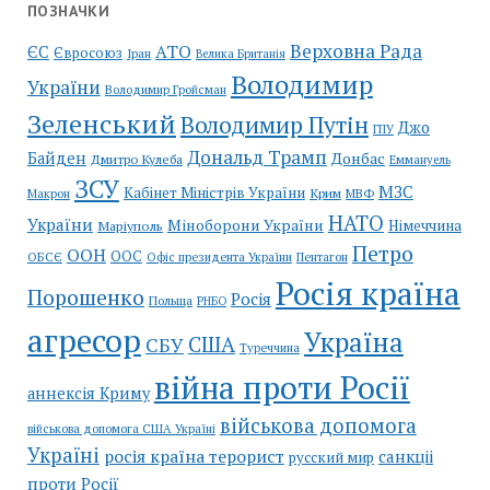
ПОЗНАЧКИ
Верховна Рада
АТО
ЄС
Євросоюз
Іран
Велика Британія
Володимир
України
Володимир Гройсман
Зеленський
Володимир Путін
Джо
ГПУ
Дональд Трамп
Байден
Донбас
Дмитро Кулеба
Еммануель
ЗСУ
МЗС
Кабінет Міністрів України
Крим
МВФ
Макрон
НАТО
України
Міноборони України
Німеччина
Маріуполь
Петро
ООН
ООС
ОБСЄ
Пентагон
Офіс президента України
Росія країна
Порошенко
Росія
Польща
РНБО
агресор
Україна
США
СБУ
Туреччина
війна проти Росії
аннексія Криму
військова допомога
військова допомога США Україні
Україні
росія країна терорист
санкціі
русский мир
проти Росії