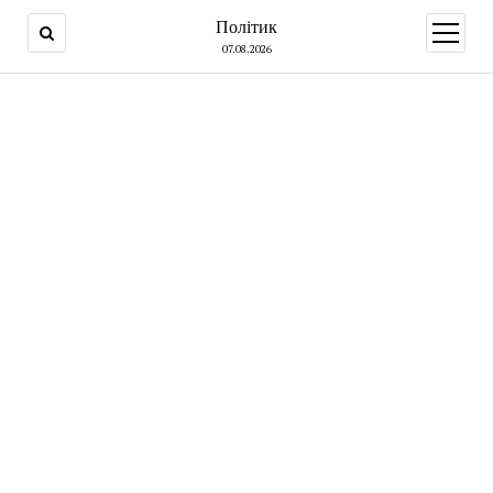
Політик
open
menu
07.08.2026